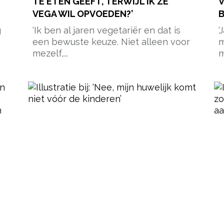
T
TE ETEN GEEFT, TERWIJL IK ZE
V
VEGA WIL OPVOEDEN?’
B
g
‘Ik ben al jaren vegetariër en dat is
‘
een bewuste keuze. Niet alleen voor
m
mezelf,...
m