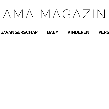
ZWANGERSCHAP
BABY
KINDEREN
PER
E NAMEN
ZWANGER WORDEN
BABYKAMER
PEUTER
 NAMEN
KWAALTJES
KRAAMTIJD
KLEUTER
AMEN
MISKRAAM
BABYKWAALTJES
TIENERS
MEN
VERLOF
BORSTVOEDING
SCHOOL
 A-Z
BEVALLING
SLAPEN
SPEELGOED
SLAPEN
KINDERZIEKTES