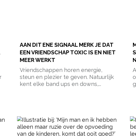
AAN DIT ENE SIGNAAL MERK JE DAT
M
,
EEN VRIENDSCHAP TOXIC IS EN NIET
MEER WERKT
N
Vriendschappen horen energie,
A
r
steun en plezier te geven. Natuurlijk
o
kent elke band ups en downs,...
g
pow