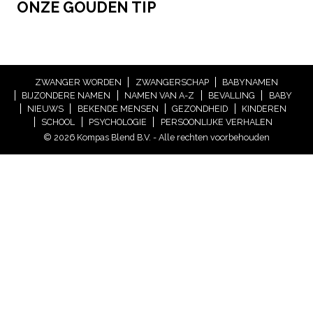
ONZE GOUDEN TIP
ZWANGER WORDEN
ZWANGERSCHAP
BABYNAMEN
BIJZONDERE NAMEN
NAMEN VAN A-Z
BEVALLING
BABY
NIEUWS
BEKENDE MENSEN
GEZONDHEID
KINDEREN
SCHOOL
PSYCHOLOGIE
PERSOONLIJKE VERHALEN
© 2026 Kompas Blend B.V. - Alle rechten voorbehouden