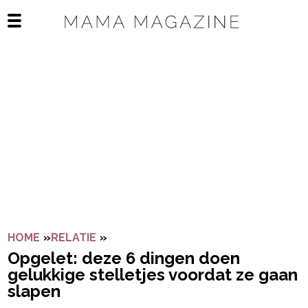
Navigatie overslaan
Open het mobiele menu
HOME
»
RELATIE
»
OPGELET: DEZE 6 DINGEN DOEN GE
Opgelet: deze 6 dingen doen
gelukkige stelletjes voordat ze gaan
slapen