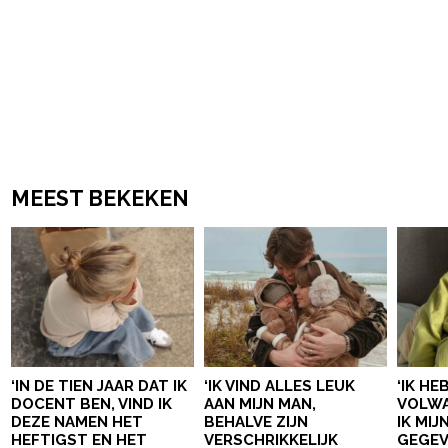
MEEST BEKEKEN
‘IN DE TIEN JAAR DAT IK
‘IK VIND ALLES LEUK
‘IK HE
DOCENT BEN, VIND IK
AAN MIJN MAN,
VOLWA
DEZE NAMEN HET
BEHALVE ZIJN
IK MI
HEFTIGST EN HET
VERSCHRIKKELIJK
GEGEV