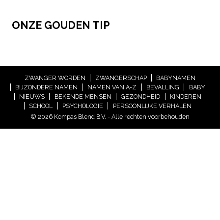
ONZE GOUDEN TIP
ZWANGER WORDEN
ZWANGERSCHAP
BABYNAMEN
BIJZONDERE NAMEN
NAMEN VAN A-Z
BEVALLING
BABY
NIEUWS
BEKENDE MENSEN
GEZONDHEID
KINDEREN
SCHOOL
PSYCHOLOGIE
PERSOONLIJKE VERHALEN
© 2026 Kompas Blend B.V. - Alle rechten voorbehouden