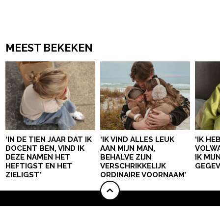
MEEST BEKEKEN
‘IN DE TIEN JAAR DAT IK
‘IK VIND ALLES LEUK
‘IK HE
DOCENT BEN, VIND IK
AAN MIJN MAN,
VOLWA
DEZE NAMEN HET
BEHALVE ZIJN
IK MI
HEFTIGST EN HET
VERSCHRIKKELIJK
GEGEV
ZIELIGST’
ORDINAIRE VOORNAAM’