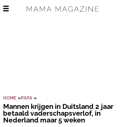
Navigatie overslaan
Open het mobiele menu
HOME
»
PAPA
»
MANNEN KRIJGEN IN DUITSLAND 2 JAA
Mannen krijgen in Duitsland 2 jaar
betaald vaderschapsverlof, in
Nederland maar 5 weken