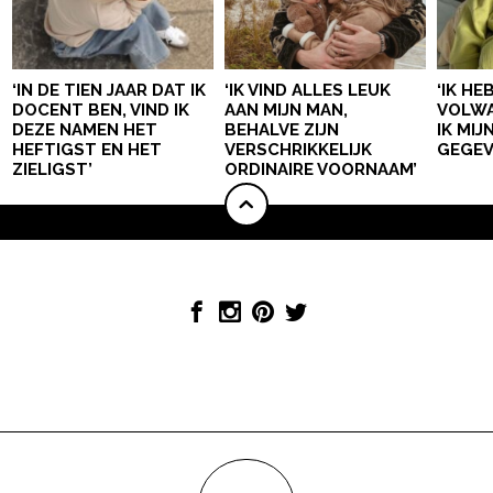
‘IN DE TIEN JAAR DAT IK
‘IK VIND ALLES LEUK
‘IK HE
DOCENT BEN, VIND IK
AAN MIJN MAN,
VOLWA
DEZE NAMEN HET
BEHALVE ZIJN
IK MI
HEFTIGST EN HET
VERSCHRIKKELIJK
GEGEV
ZIELIGST’
ORDINAIRE VOORNAAM’