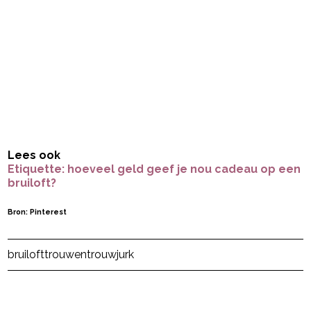
Lees ook
Etiquette: hoeveel geld geef je nou cadeau op een
bruiloft?
Bron: Pinterest
Post Views:
45
bruiloft
trouwen
trouwjurk