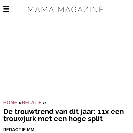
Navigatie overslaan
Open het mobiele menu
HOME
»
RELATIE
»
DE TROUWTREND VAN DIT JAAR: 11
De trouwtrend van dit jaar: 11x een
trouwjurk met een hoge split
REDACTIE MM