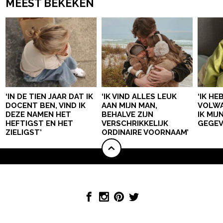
MEEST BEKEKEN
‘IN DE TIEN JAAR DAT IK
‘IK VIND ALLES LEUK
‘IK HE
DOCENT BEN, VIND IK
AAN MIJN MAN,
VOLWA
DEZE NAMEN HET
BEHALVE ZIJN
IK MI
HEFTIGST EN HET
VERSCHRIKKELIJK
GEGEV
ZIELIGST’
ORDINAIRE VOORNAAM’