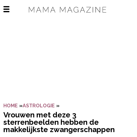
Navigatie overslaan
Open het mobiele menu
HOME
»
ASTROLOGIE
»
VROUWEN MET DEZE 3 STERR
Vrouwen met deze 3
sterrenbeelden hebben de
makkelijkste zwangerschappen