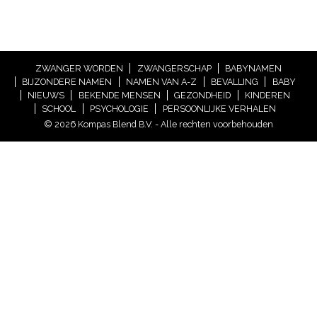
ZWANGER WORDEN
ZWANGERSCHAP
BABYNAMEN
BIJZONDERE NAMEN
NAMEN VAN A-Z
BEVALLING
BABY
NIEUWS
BEKENDE MENSEN
GEZONDHEID
KINDEREN
SCHOOL
PSYCHOLOGIE
PERSOONLIJKE VERHALEN
© 2026 Kompas Blend B.V. - Alle rechten voorbehouden