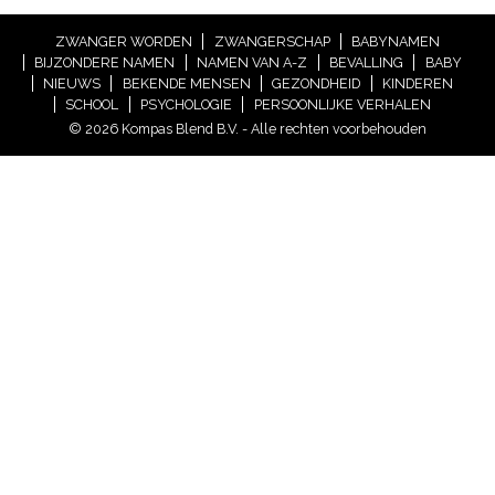
ZWANGER WORDEN
ZWANGERSCHAP
BABYNAMEN
BIJZONDERE NAMEN
NAMEN VAN A-Z
BEVALLING
BABY
NIEUWS
BEKENDE MENSEN
GEZONDHEID
KINDEREN
SCHOOL
PSYCHOLOGIE
PERSOONLIJKE VERHALEN
© 2026 Kompas Blend B.V. - Alle rechten voorbehouden