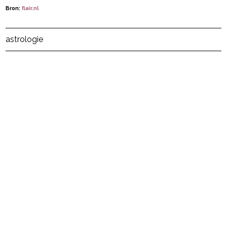
Bron:
flair.nl
Post Views:
486
astrologie
powered by