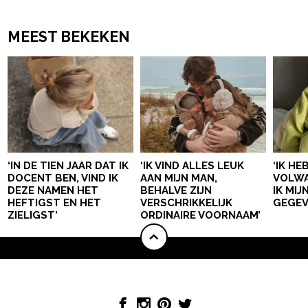
MEEST BEKEKEN
‘IN DE TIEN JAAR DAT IK
‘IK VIND ALLES LEUK
‘IK HE
DOCENT BEN, VIND IK
AAN MIJN MAN,
VOLWA
DEZE NAMEN HET
BEHALVE ZIJN
IK MI
HEFTIGST EN HET
VERSCHRIKKELIJK
GEGEV
ZIELIGST’
ORDINAIRE VOORNAAM’