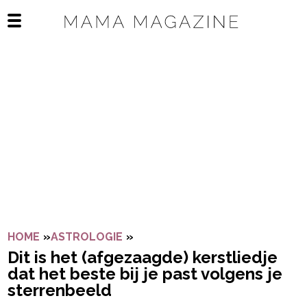
Navigatie overslaan
Open het mobiele menu
HOME
»
ASTROLOGIE
»
DIT IS HET (AFGEZAAGDE) KER
Dit is het (afgezaagde) kerstliedje
dat het beste bij je past volgens je
sterrenbeeld