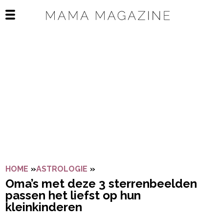
Navigatie overslaan
Open het mobiele menu
HOME
»
ASTROLOGIE
»
OMA’S MET DEZE 3 STERRENBE
Oma’s met deze 3 sterrenbeelden
passen het liefst op hun
kleinkinderen