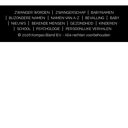
ZWANGER WORDEN
ZWANGERSCHAP
BABYNAMEN
BIJZONDERE NAMEN
NAMEN VAN A-Z
BEVALLING
BABY
NIEUWS
BEKENDE MENSEN
GEZONDHEID
KINDEREN
SCHOOL
PSYCHOLOGIE
PERSOONLIJKE VERHALEN
© 2026 Kompas Blend B.V. - Alle rechten voorbehouden