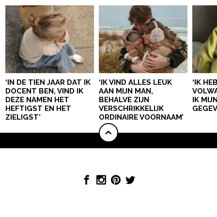
‘IN DE TIEN JAAR DAT IK
‘IK VIND ALLES LEUK
‘IK HE
DOCENT BEN, VIND IK
AAN MIJN MAN,
VOLWA
DEZE NAMEN HET
BEHALVE ZIJN
IK MI
HEFTIGST EN HET
VERSCHRIKKELIJK
GEGEV
ZIELIGST’
ORDINAIRE VOORNAAM’