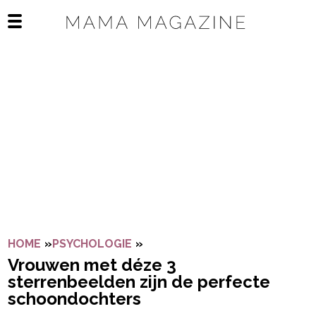
Navigatie overslaan
Open het mobiele menu
HOME
»
PSYCHOLOGIE
»
VROUWEN MET DÉZE 3 STERR
Vrouwen met déze 3
sterrenbeelden zijn de perfecte
schoondochters