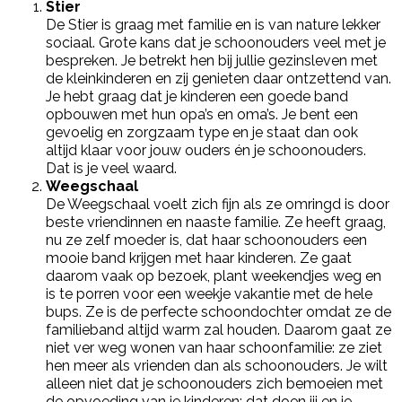
Stier
De Stier is graag met familie en is van nature lekker
sociaal. Grote kans dat je schoonouders veel met je
bespreken. Je betrekt hen bij jullie gezinsleven met
de kleinkinderen en zij genieten daar ontzettend van.
Je hebt graag dat je kinderen een goede band
opbouwen met hun opa’s en oma’s. Je bent een
gevoelig en zorgzaam type en je staat dan ook
altijd klaar voor jouw ouders én je schoonouders.
Dat is je veel waard.
Weegschaal
De Weegschaal voelt zich fijn als ze omringd is door
beste vriendinnen en naaste familie. Ze heeft graag,
nu ze zelf moeder is, dat haar schoonouders een
mooie band krijgen met haar kinderen. Ze gaat
daarom vaak op bezoek, plant weekendjes weg en
is te porren voor een weekje vakantie met de hele
bups. Ze is de perfecte schoondochter omdat ze de
familieband altijd warm zal houden. Daarom gaat ze
niet ver weg wonen van haar schoonfamilie: ze ziet
hen meer als vrienden dan als schoonouders. Je wilt
alleen niet dat je schoonouders zich bemoeien met
de opvoeding van je kinderen: dat doen jij en je