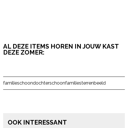
AL DEZE ITEMS HOREN IN JOUW KAST
DEZE ZOMER:
Post Views:
7.291
familie
schoondochter
schoonfamilie
sterrenbeeld
powered by
OOK INTERESSANT