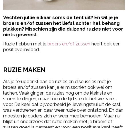
Vechten jullie elkaar soms de tent uit? En wil je je
broers en/of zussen het liefst achter het behang
plakken? Misschien zijn die duizend ruzies niet voor
niets geweest.
Ruzie hebben met je
broers en/of zussen
heeft ook een
positieve invloed.
- Advertentie -
powered by
RUZIE MAKEN
Als je terugdenkt aan de ruzies en discussies met je
broers en/of zussen kan je er misschien ook wel om
lachen. Vaak gingen de ruzies nog om de kleinste en
stomste dingen, maar toen de tijd stelde het wel veel
voor. De keer dat bijvoorbeeld je lievelingstrui uit de kast
was verdwenen en daar weer ruzie over ontstond. En dan
moesten je ouders zich er weer mee bemoeien. Maar nu
blijkt uit onderzoek dat ruzie maken met je broers of
zussen goed is geweest en voor een positieve kant heeft