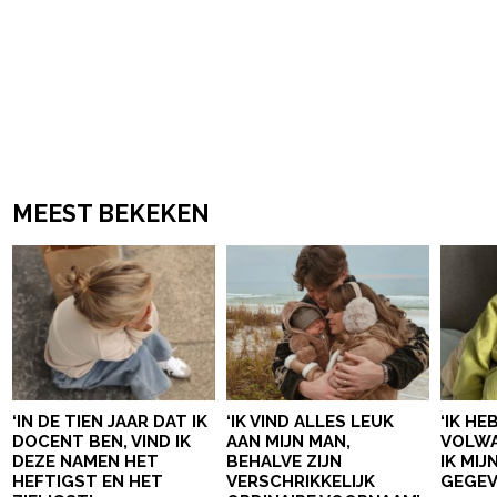
MEEST BEKEKEN
‘IN DE TIEN JAAR DAT IK
‘IK VIND ALLES LEUK
‘IK HE
DOCENT BEN, VIND IK
AAN MIJN MAN,
VOLWA
DEZE NAMEN HET
BEHALVE ZIJN
IK MI
HEFTIGST EN HET
VERSCHRIKKELIJK
GEGEV