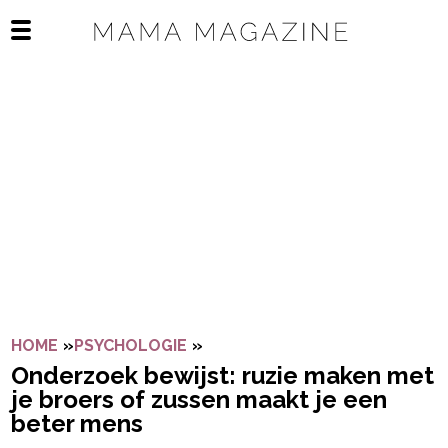
Navigatie overslaan
Open het mobiele menu
HOME
»
PSYCHOLOGIE
»
ONDERZOEK BEWIJST: RUZIE 
Onderzoek bewijst: ruzie maken met
je broers of zussen maakt je een
beter mens