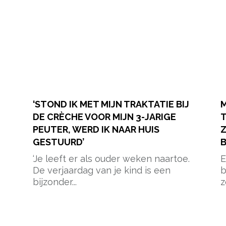
‘STOND IK MET MIJN TRAKTATIE BIJ
M
DE CRÈCHE VOOR MIJN 3-JARIGE
T
PEUTER, WERD IK NAAR HUIS
Z
GESTUURD’
‘Je leeft er als ouder weken naartoe.
E
De verjaardag van je kind is een
b
bijzonder...
z
pow