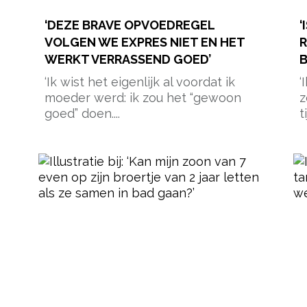
‘DEZE BRAVE OPVOEDREGEL
‘
VOLGEN WE EXPRES NIET EN HET
R
WERKT VERRASSEND GOED’
B
‘Ik wist het eigenlijk al voordat ik
‘
moeder werd: ik zou het “gewoon
z
goed” doen....
t