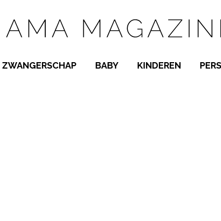
ZWANGERSCHAP
BABY
KINDEREN
PER
E NAMEN
ZWANGER WORDEN
BABYKAMER
PEUTER
 NAMEN
KWAALTJES
KRAAMTIJD
KLEUTER
AMEN
MISKRAAM
BABYKWAALTJES
TIENERS
MEN
VERLOF
BORSTVOEDING
SCHOOL
 A-Z
BEVALLING
SLAPEN
SPEELGOED
SLAPEN
KINDERZIEKTES