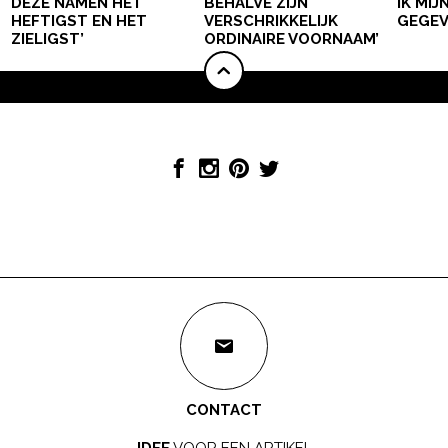
DEZE NAMEN HET
BEHALVE ZIJN
IK MI
HEFTIGST EN HET
VERSCHRIKKELIJK
GEGEV
ZIELIGST’
ORDINAIRE VOORNAAM’
CONTACT