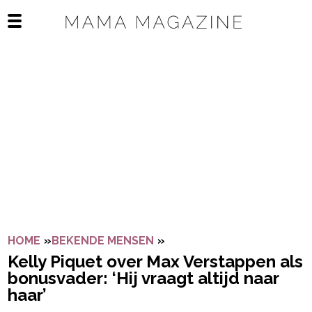
Navigatie overslaan
Open het mobiele menu
HOME
»
BEKENDE MENSEN
»
KELLY PIQUET OVER MAX 
Kelly Piquet over Max Verstappen als
bonusvader: ‘Hij vraagt altijd naar
haar’