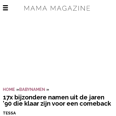
Navigatie overslaan
Open het mobiele menu
HOME
»
BABYNAMEN
»
17X BIJZONDERE NAMEN UIT DE
17x bijzondere namen uit de jaren
’90 die klaar zijn voor een comeback
TESSA