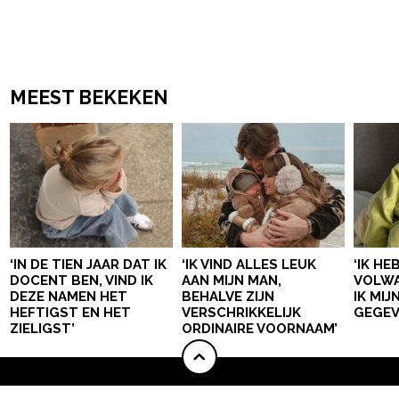
MEEST BEKEKEN
‘IN DE TIEN JAAR DAT IK
‘IK VIND ALLES LEUK
‘IK HE
DOCENT BEN, VIND IK
AAN MIJN MAN,
VOLWA
DEZE NAMEN HET
BEHALVE ZIJN
IK MI
HEFTIGST EN HET
VERSCHRIKKELIJK
GEGEV
ZIELIGST’
ORDINAIRE VOORNAAM’