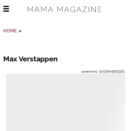
Navigatie overslaan
Open het mobiele menu
HOME
»
MAX VERSTAPPEN
Max Verstappen
powered by