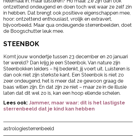
helemaal in, maar luisteren? Ho maar. Ze zijn dan ook
ontzettend ondeugend en doen toch wel waar ze zelf zin
in hebben. Dat brengt ook positieve eigenschappen mee,
hoor: ontzettend enthousiast, vrolijk en extravert,
bijvoorbeeld. Maar qua ondeugende sterrenbeelden, doet
de Boogschutter leuk mee.
STEENBOK
Komt jouw wondertje tussen 23 december en 20 januari
ter wereld? Dan krijg je een Steenbok. Van nature zijn
Steenbokken leiders – hij bedenkt, jij voert uit. Luisteren is
dan ook niet zijn sterkste kant. Een Steenbok is niet zo
zeer ondeugend, het is meer dat ze gewoon graag de
baas willen zijn. En dat zijn ze niet – maar ze in de illusie
laten dat dit wel zo is, kan een hoop ellende schelen.
Lees ook:
Jammer, maar waar: dit is het lastigste
sterrenbeeld dat je kind kan hebben
Post Views:
5.880
astrologie
sterrenbeeld