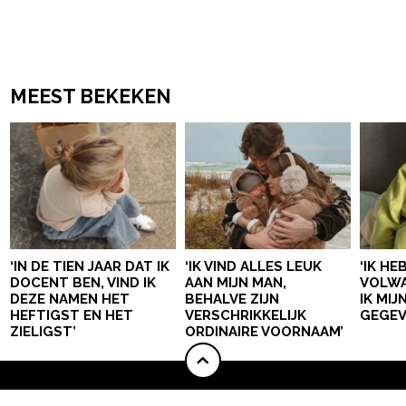
MEEST BEKEKEN
‘IN DE TIEN JAAR DAT IK
‘IK VIND ALLES LEUK
‘IK HE
DOCENT BEN, VIND IK
AAN MIJN MAN,
VOLWA
DEZE NAMEN HET
BEHALVE ZIJN
IK MI
HEFTIGST EN HET
VERSCHRIKKELIJK
GEGEV
ZIELIGST’
ORDINAIRE VOORNAAM’