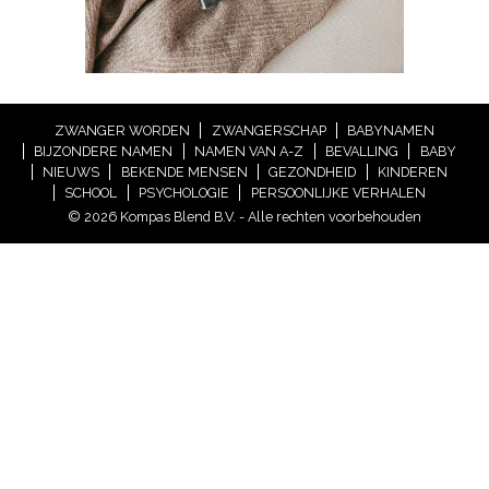
ZWANGER WORDEN
ZWANGERSCHAP
BABYNAMEN
BIJZONDERE NAMEN
NAMEN VAN A-Z
BEVALLING
BABY
NIEUWS
BEKENDE MENSEN
GEZONDHEID
KINDEREN
SCHOOL
PSYCHOLOGIE
PERSOONLIJKE VERHALEN
© 2026 Kompas Blend B.V. - Alle rechten voorbehouden