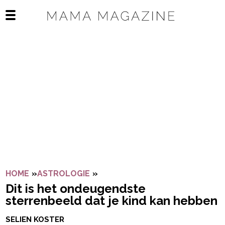
Navigatie overslaan
Open het mobiele menu
HOME
»
ASTROLOGIE
»
DIT IS HET ONDEUGENDSTE ST
Dit is het ondeugendste
sterrenbeeld dat je kind kan hebben
SELIEN KOSTER