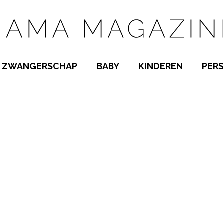
ZWANGERSCHAP
BABY
KINDEREN
PER
E NAMEN
ZWANGER WORDEN
BABYKAMER
PEUTER
 NAMEN
KWAALTJES
KRAAMTIJD
KLEUTER
AMEN
MISKRAAM
BABYKWAALTJES
TIENERS
MEN
VERLOF
BORSTVOEDING
SCHOOL
 A-Z
BEVALLING
SLAPEN
SPEELGOED
SLAPEN
KINDERZIEKTES