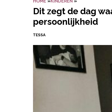
HOME
»
KINDEREN
»
DIT ZEGT DE D
Dit zegt de dag waa
persoonlijkheid
TESSA