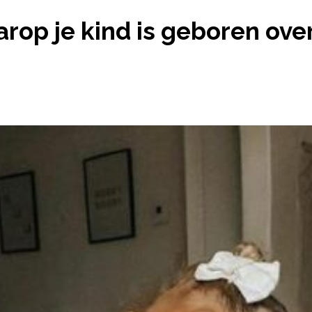
AG WAAROP JE KIND IS GEBOREN OVER ZIJN OF HAA
rop je kind is geboren over 