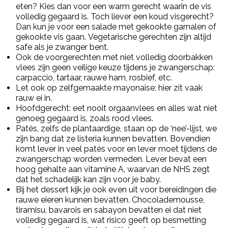
eten? Kies dan voor een warm gerecht waarin de vis
volledig gegaard is. Toch liever een koud visgerecht?
Dan kun je voor een salade met gekookte garnalen of
gekookte vis gaan. Vegetarische gerechten zijn altijd
safe als je zwanger bent.
Ook de voorgerechten met niet volledig doorbakken
vlees zijn geen veilige keuze tijdens je zwangerschap:
carpaccio, tartaar, rauwe ham, rosbief, etc.
Let ook op zelfgemaakte mayonaise: hier zit vaak
rauw ei in.
Hoofdgerecht: eet nooit orgaanvlees en alles wat niet
genoeg gegaard is, zoals rood vlees.
Patés, zelfs de plantaardige, staan op de ‘nee’-lijst, we
zijn bang dat ze listeria kunnen bevatten. Bovendien
komt lever in veel patés voor en lever moet tijdens de
zwangerschap worden vermeden. Lever bevat een
hoog gehalte aan vitamine A, waarvan de NHS zegt
dat het schadelijk kan zijn voor je baby.
Bij het dessert kijk je ook even uit voor bereidingen die
rauwe eieren kunnen bevatten. Chocolademousse,
tiramisu, bavarois en sabayon bevatten ei dat niet
volledig gegaard is, wat risico geeft op besmetting