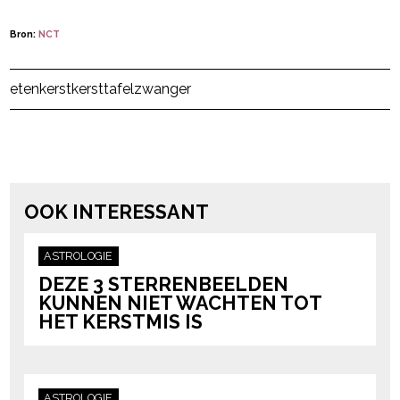
Bron:
NCT
Post Views:
92
eten
kerst
kersttafel
zwanger
powered by
OOK INTERESSANT
ASTROLOGIE
DEZE 3 STERRENBEELDEN
KUNNEN NIET WACHTEN TOT
HET KERSTMIS IS
ASTROLOGIE