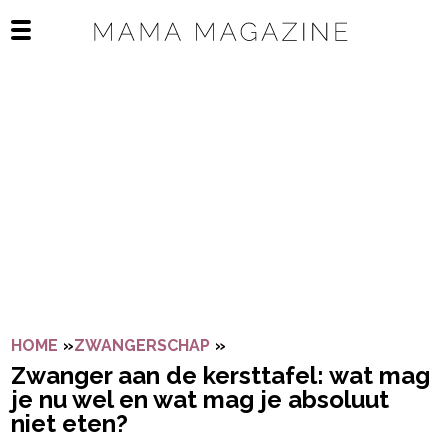
Navigatie overslaan
Open het mobiele menu
HOME
»
ZWANGERSCHAP
»
ZWANGER AAN DE KERSTTAF
Zwanger aan de kersttafel: wat mag
je nu wel en wat mag je absoluut
niet eten?