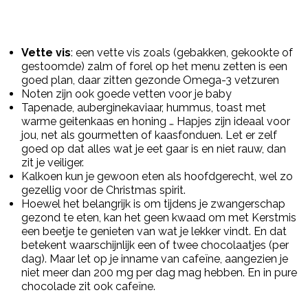
Vette vis
: een vette vis zoals (gebakken, gekookte of
gestoomde) zalm of forel op het menu zetten is een
goed plan, daar zitten gezonde Omega-3 vetzuren
Noten zijn ook goede vetten voor je baby
Tapenade, auberginekaviaar, hummus, toast met
warme geitenkaas en honing … Hapjes zijn ideaal voor
jou, net als gourmetten of kaasfonduen. Let er zelf
goed op dat alles wat je eet gaar is en niet rauw, dan
zit je veiliger.
Kalkoen kun je gewoon eten als hoofdgerecht, wel zo
gezellig voor de Christmas spirit.
Hoewel het belangrijk is om tijdens je zwangerschap
gezond te eten, kan het geen kwaad om met Kerstmis
een beetje te genieten van wat je lekker vindt. En dat
betekent waarschijnlijk een of twee chocolaatjes (per
dag). Maar let op je inname van cafeïne, aangezien je
niet meer dan 200 mg per dag mag hebben. En in pure
chocolade zit ook cafeïne.