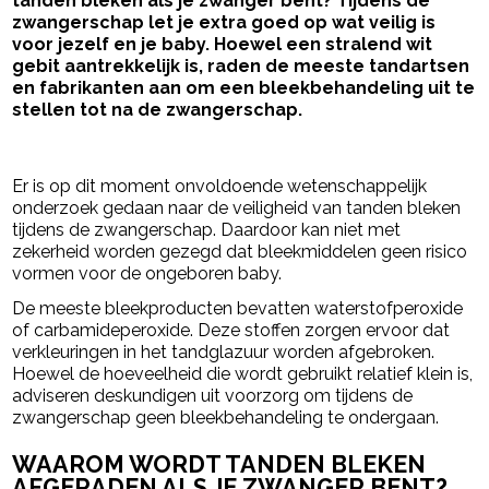
tanden bleken als je zwanger bent? Tijdens de
zwangerschap let je extra goed op wat veilig is
voor jezelf en je baby. Hoewel een stralend wit
gebit aantrekkelijk is, raden de meeste tandartsen
en fabrikanten aan om een bleekbehandeling uit te
stellen tot na de zwangerschap.
- Advertentie -
powered by
Er is op dit moment onvoldoende wetenschappelijk
onderzoek gedaan naar de veiligheid van tanden bleken
tijdens de zwangerschap. Daardoor kan niet met
zekerheid worden gezegd dat bleekmiddelen geen risico
vormen voor de ongeboren baby.
De meeste bleekproducten bevatten waterstofperoxide
of carbamideperoxide. Deze stoffen zorgen ervoor dat
verkleuringen in het tandglazuur worden afgebroken.
Hoewel de hoeveelheid die wordt gebruikt relatief klein is,
adviseren deskundigen uit voorzorg om tijdens de
zwangerschap geen bleekbehandeling te ondergaan.
WAAROM WORDT TANDEN BLEKEN
AFGERADEN ALS JE ZWANGER BENT?