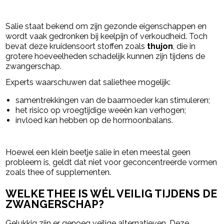
- Advertentie -
powered by
Salie staat bekend om zijn gezonde eigenschappen en
wordt vaak gedronken bij keelpijn of verkoudheid. Toch
bevat deze kruidensoort stoffen zoals
thujon
, die in
grotere hoeveelheden schadelijk kunnen zijn tijdens de
zwangerschap.
Experts waarschuwen dat saliethee mogelijk:
samentrekkingen van de baarmoeder kan stimuleren;
het risico op vroegtijdige weeën kan verhogen;
invloed kan hebben op de hormoonbalans.
Hoewel een klein beetje salie in eten meestal geen
probleem is, geldt dat niet voor geconcentreerde vormen
zoals thee of supplementen.
WELKE THEE IS WÉL VEILIG TIJDENS DE
ZWANGERSCHAP?
Gelukkig zijn er genoeg veilige alternatieven. Deze