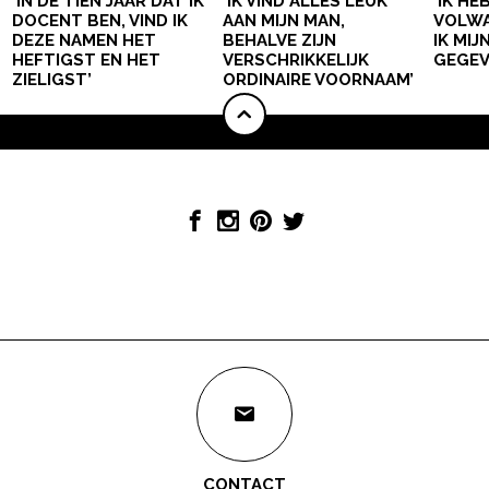
‘IN DE TIEN JAAR DAT IK
‘IK VIND ALLES LEUK
‘IK HE
DOCENT BEN, VIND IK
AAN MIJN MAN,
VOLWA
DEZE NAMEN HET
BEHALVE ZIJN
IK MI
HEFTIGST EN HET
VERSCHRIKKELIJK
GEGEV
ZIELIGST’
ORDINAIRE VOORNAAM’
CONTACT