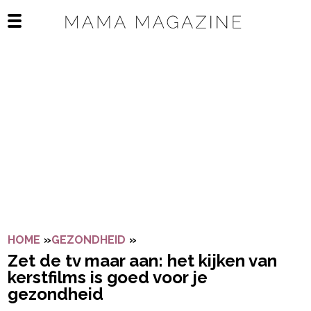
Navigatie overslaan
Open het mobiele menu
HOME
»
GEZONDHEID
»
ZET DE TV MAAR AAN: HET KIJ
Zet de tv maar aan: het kijken van
kerstfilms is goed voor je
gezondheid