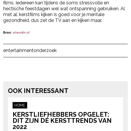
films. Iedereen kan tijdens de soms stressvolle en
hectische feestdagen wel wat ontspanning gebruiken. Al
met al: kerstfilms kijken is goed voor je mentale
gezondheid, dus zet de TV aan en kijken maar.
Bron:
vriendin.nl
Post Views:
14
entertainment
onderzoek
powered by
OOK INTERESSANT
HOME
KERSTLIEFHEBBERS OPGELET:
DIT ZIJN DÉ KERSTTRENDS VAN
2022