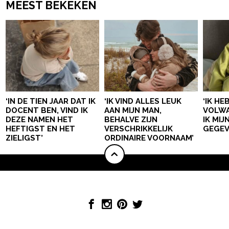
MEEST BEKEKEN
‘IN DE TIEN JAAR DAT IK
‘IK VIND ALLES LEUK
‘IK HE
DOCENT BEN, VIND IK
AAN MIJN MAN,
VOLWA
DEZE NAMEN HET
BEHALVE ZIJN
IK MI
HEFTIGST EN HET
VERSCHRIKKELIJK
GEGEV
ZIELIGST’
ORDINAIRE VOORNAAM’