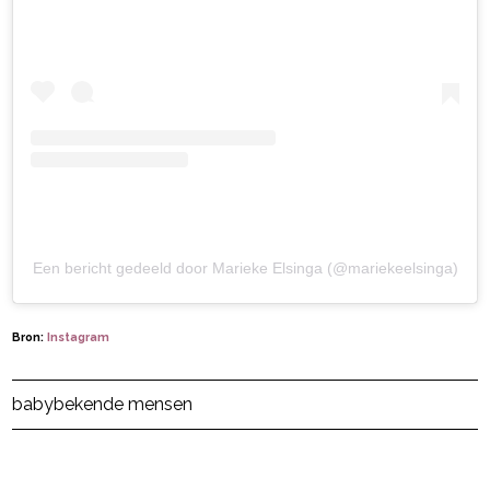
Een bericht gedeeld door Marieke Elsinga (@mariekeelsinga)
Bron:
Instagram
Post Views:
27
baby
bekende mensen