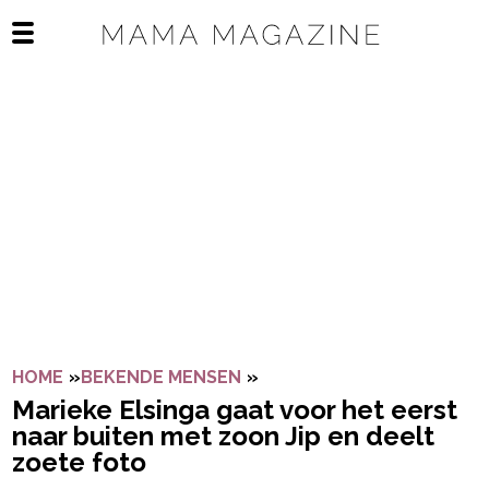
Navigatie overslaan
Open het mobiele menu
HOME
»
BEKENDE MENSEN
»
MARIEKE ELSINGA GAAT V
Marieke Elsinga gaat voor het eerst
naar buiten met zoon Jip en deelt
zoete foto