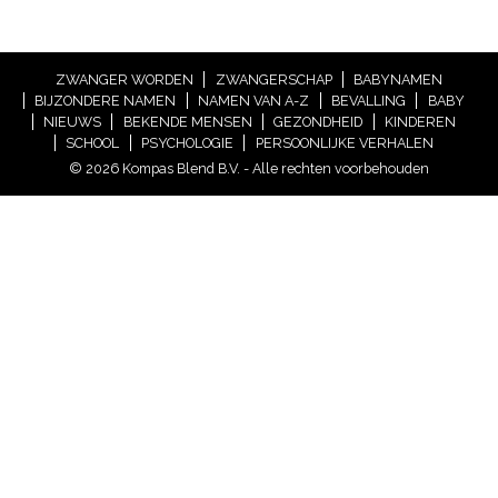
ZWANGER WORDEN
ZWANGERSCHAP
BABYNAMEN
BIJZONDERE NAMEN
NAMEN VAN A-Z
BEVALLING
BABY
NIEUWS
BEKENDE MENSEN
GEZONDHEID
KINDEREN
SCHOOL
PSYCHOLOGIE
PERSOONLIJKE VERHALEN
© 2026 Kompas Blend B.V. - Alle rechten voorbehouden