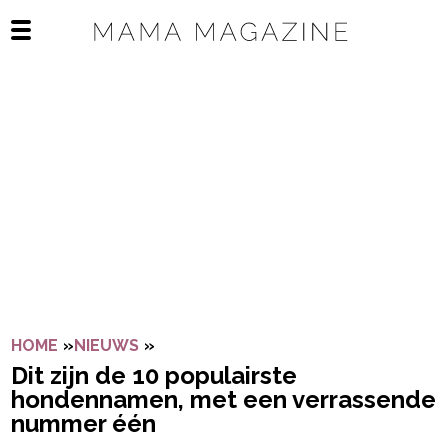
Navigatie overslaan
Open het mobiele menu
HOME
»
NIEUWS
»
DIT ZIJN DE 10 POPULAIRSTE HON
Dit zijn de 10 populairste
hondennamen, met een verrassende
nummer één