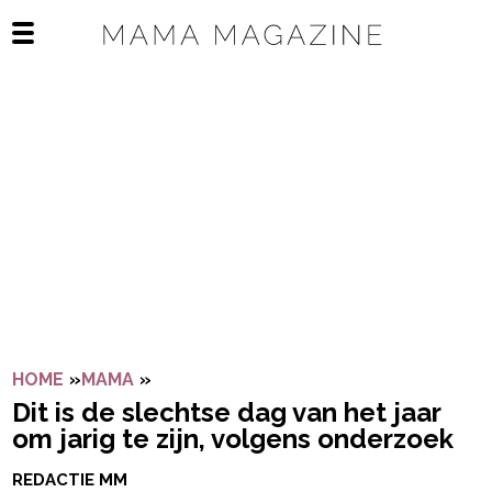
Navigatie overslaan
Open het mobiele menu
HOME
»
MAMA
»
DIT IS DE SLECHTSE DAG VAN HET JA
Dit is de slechtse dag van het jaar
om jarig te zijn, volgens onderzoek
REDACTIE MM