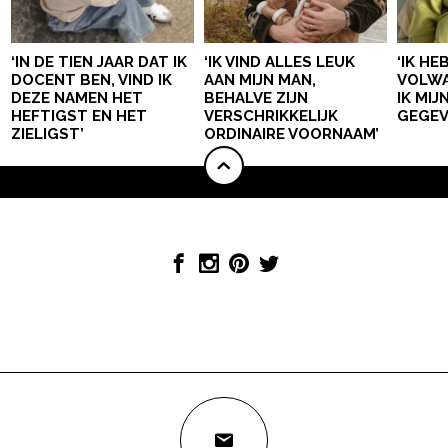
‘IN DE TIEN JAAR DAT IK
‘IK VIND ALLES LEUK
‘IK HE
DOCENT BEN, VIND IK
AAN MIJN MAN,
VOLWA
DEZE NAMEN HET
BEHALVE ZIJN
IK MI
HEFTIGST EN HET
VERSCHRIKKELIJK
GEGEV
ZIELIGST’
ORDINAIRE VOORNAAM’