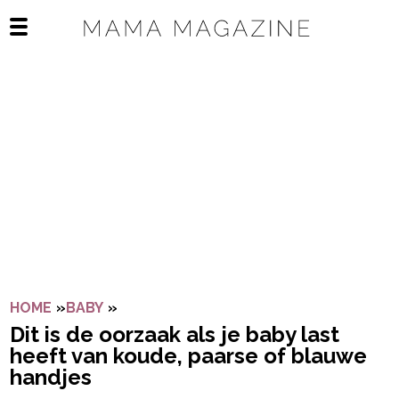
Navigatie overslaan
Open het mobiele menu
HOME
»
BABY
»
DIT IS DE OORZAAK ALS JE BABY LAST
Dit is de oorzaak als je baby last
heeft van koude, paarse of blauwe
handjes