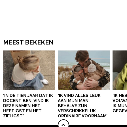
MEEST BEKEKEN
‘IN DE TIEN JAAR DAT IK
‘IK VIND ALLES LEUK
‘IK HE
DOCENT BEN, VIND IK
AAN MIJN MAN,
VOLWA
DEZE NAMEN HET
BEHALVE ZIJN
IK MI
HEFTIGST EN HET
VERSCHRIKKELIJK
GEGEV
ZIELIGST’
ORDINAIRE VOORNAAM’