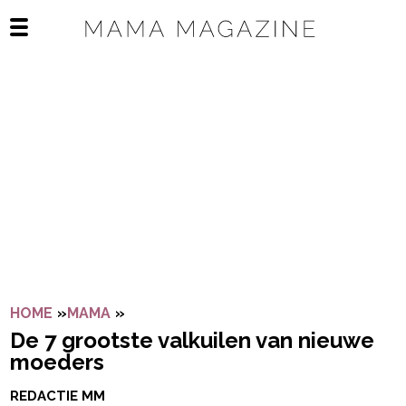
Navigatie overslaan
Open het mobiele menu
HOME
»
MAMA
»
DE 7 GROOTSTE VALKUILEN VAN NIE
De 7 grootste valkuilen van nieuwe
moeders
REDACTIE MM