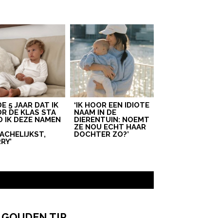
 DE 5 JAAR DAT IK
‘IK HOOR EEN IDIOTE
R DE KLAS STA
NAAM IN DE
D IK DEZE NAMEN
DIERENTUIN: NOEMT
T
ZE NOU ECHT HAAR
ACHELIJKST,
DOCHTER ZO?’
RY’
 GOUDEN TIP