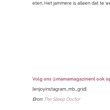
eten. Het jammere is alleen dat te we
Volg ons @mamamagazinenl ook op
[enjoyinstagram_mb_grid]
Bron:
The Sleep Doctor
Post Views:
7