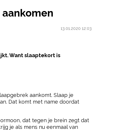
lo aankomen
13.01.2020 12:03
ijkt. Want slaaptekort is
ered by
 slaapgebrek aankomt. Slaap je
 aan. Dat komt met name doordat
hormoon, dat tegen je brein zegt dat
rijg je als mens nu eenmaal van