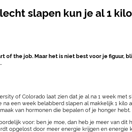
K SLECHT SLAPEN KUN JE AL 1 KILO AANKOMEN
lecht slapen kun je al 1 ki
 of the job. Maar het is niet best voor je figuur, bl
.
pow
rsity of Colorado laat zien dat je al na 1 week met
e na een week belabberd slapen al makkelijk 1 kilo
anmaak van hormonen die bepalen of je honger hebt.
ordelijk voor: ben je moe, dan heb je meer van dit 
rdt opgelost door meer energie krijgen en energie k