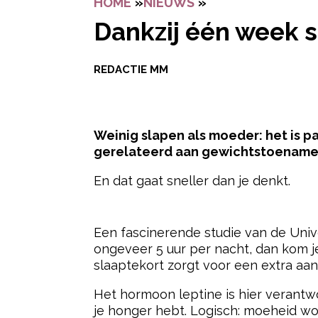
HOME
»
NIEUWS
»
DANKZIJ ÉÉN WEE
Dankzij één week s
REDACTIE MM
Weinig slapen als moeder: het is part
gerelateerd aan gewichtstoename
En dat gaat sneller dan je denkt.
- Advertentie -
Een fascinerende studie van de Unive
ongeveer 5 uur per nacht, dan kom j
slaaptekort zorgt voor een extra a
Het hormoon leptine is hier verantwo
je honger hebt. Logisch: moeheid wo