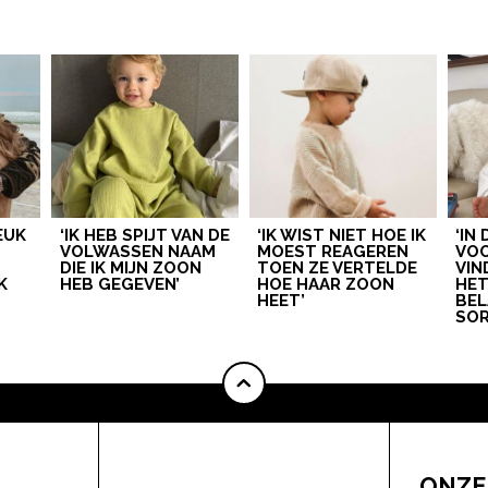
LEUK
‘IK HEB SPIJT VAN DE
‘IK WIST NIET HOE IK
‘IN
VOLWASSEN NAAM
MOEST REAGEREN
VOO
DIE IK MIJN ZOON
TOEN ZE VERTELDE
VIN
K
HEB GEGEVEN’
HOE HAAR ZOON
HE
HEET’
BEL
SOR
ONZE