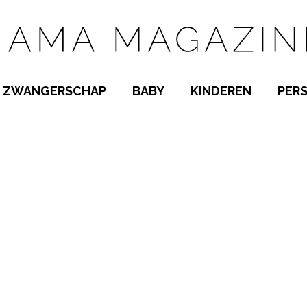
ZWANGERSCHAP
BABY
KINDEREN
PER
E NAMEN
ZWANGER WORDEN
BABYKAMER
PEUTER
 NAMEN
KWAALTJES
KRAAMTIJD
KLEUTER
AMEN
MISKRAAM
BABYKWAALTJES
TIENERS
MEN
VERLOF
BORSTVOEDING
SCHOOL
 A-Z
BEVALLING
SLAPEN
SPEELGOED
SLAPEN
KINDERZIEKTES