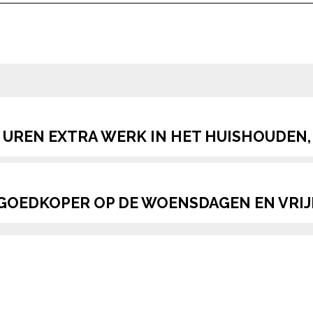
LEUK
‘IK HEB SPIJT VAN DE
‘IK WIST NIET HOE IK
‘IN
VOLWASSEN NAAM
MOEST REAGEREN
VOO
DIE IK MIJN ZOON
TOEN ZE VERTELDE
VIN
K
HEB GEGEVEN’
HOE HAAR ZOON
HE
HEET’
BEL
SOR