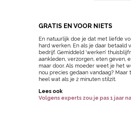
De meest tijdrovende taken volgens I
“diverse” taken die optellen tot 40 e
zien groeien, leren en lachen – erva
per jaar te onthouden op die dagen d
een groot bedrijf, misschien wel. En l
toch allemaal voor?
Bron:
Motherly
Post Views:
26
geld
salaris
thuisbljfmoeder
werk
OOK INTERESSANT