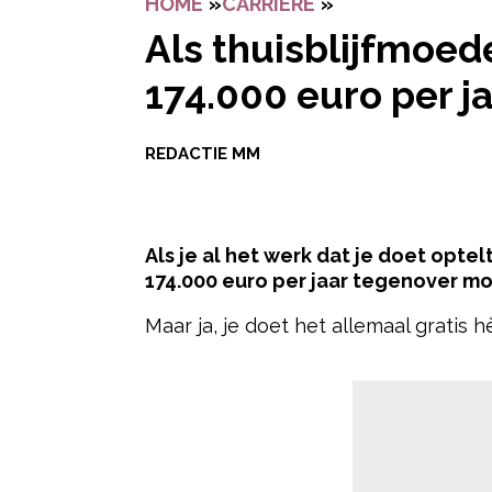
HOME
»
CARRIERE
»
ALS THUISBLIJF
Als thuisblijfmoede
174.000 euro per ja
REDACTIE MM
Als je al het werk dat je doet optel
174.000 euro per jaar tegenover mo
Maar ja, je doet het allemaal gratis hè
- Advertentie -
GRATIS EN VOOR NIETS
En natuurlijk doe je dat met liefde