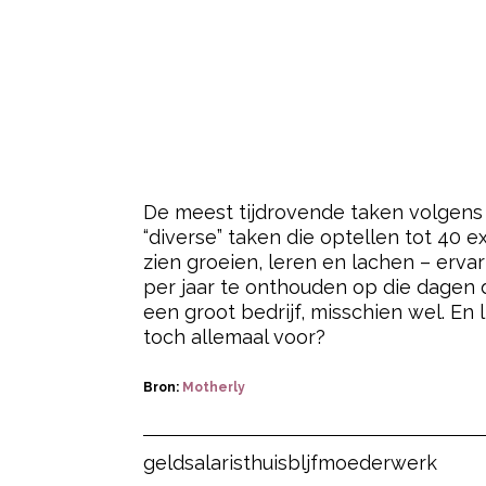
PAPA
PSYCHOLOGIE
MANNEN ZORGEN VOOR 7 
NIEUWS
‘KINDEROPVANG WORDT 