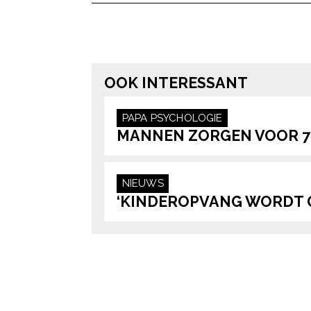
MEEST BEKEKEN
‘IN DE TIEN JAAR
‘IK VIND ALLES 
DAT IK DOCENT
AAN MIJN MAN,
BEN, VIND IK DEZE
BEHALVE ZIJN
NAMEN HET
VERSCHRIKKELIJ
HEFTIGST EN HET
ORDINAIRE
ZIELIGST’
VOORNAAM’