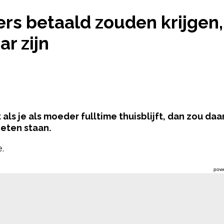
MOEDERS BETAALD ZOUDEN KRIJGEN, ZOU HET SALA
rs betaald zouden krijgen, 
ar zijn
t als je als moeder fulltime thuisblijft, dan zou da
eten staan.
.
pow
 voor je kinderen. Maar het verzorgen en het opvoed