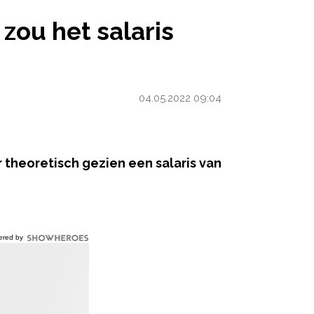
RIS 174.000 EURO PER JAAR ZIJN
zou het salaris
04.05.2022 09:04
ar theoretisch gezien een salaris van
ered by
en van kinderen is soms ook gewoon