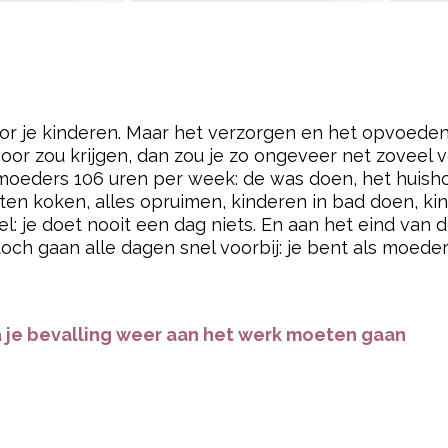
nsure.com zijn koken (14 uur per week), autorijden (9
xtra uren. En ach, weet je? D
e echte beloning van he
ringen die van onschatbare waarde zijn.
Toch is het 
at het lijkt alsof je “niets” hebt gedaan. Want je do
iefde van je kinderen en natte kwijlkussen als ‘salari
pow