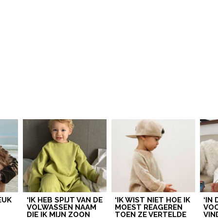
ONZE
CONTACT
IDEE
VOOR EEN ARTIKEL
redactie@mamamagazine.nl
SAMENWERKEN?
LEUK!
sales@mamamagazine.nl