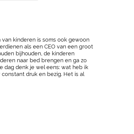
 uur), kinderopvang (40 uur) en die
t moederschap is om je kinderen te
fijn om dat bedrag van 174.000 euro
et heel veel. Meer dan een CEO van
s’ ervoor terugkrijgen, daar doe je het
ered by