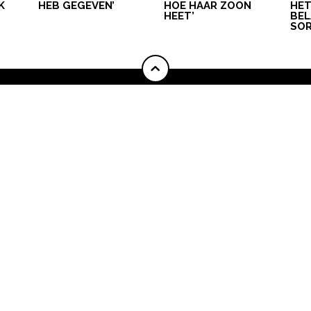
BABYNAMEN
BIJZONDERE NAMEN
NAMEN VAN A-Z
BEVALLING
NDHEID
KINDEREN
SCHOOL
PSYCHOLOGIE
PERSOONLIJKE VER
© 2026 Kompas Blend B.V. - Alle rechten voorbehouden