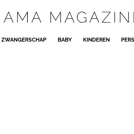
ZWANGERSCHAP
BABY
KINDEREN
PER
E NAMEN
ZWANGER WORDEN
BABYKAMER
PEUTER
 NAMEN
KWAALTJES
KRAAMTIJD
KLEUTER
AMEN
MISKRAAM
BABYKWAALTJES
TIENERS
MEN
VERLOF
BORSTVOEDING
SCHOOL
 A-Z
BEVALLING
SLAPEN
SPEELGOED
SLAPEN
KINDERZIEKTES