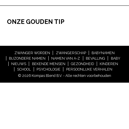
ONZE GOUDEN TIP
ZWANGER WORDEN
ZWANGERSCHAP
BABYNAMEN
BIJZONDERE NAMEN
NAMEN VAN A-Z
BEVALLING
BABY
NIEUWS
BEKENDE MENSEN
GEZONDHEID
KINDEREN
SCHOOL
PSYCHOLOGIE
PERSOONLIJKE VERHALEN
© 2026 Kompas Blend B.V. - Alle rechten voorbehouden