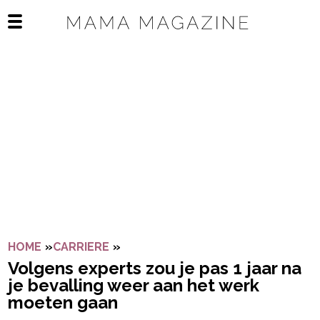
Navigatie overslaan
Open het mobiele menu
HOME
»
CARRIERE
»
VOLGENS EXPERTS ZOU JE PAS 1 
Volgens experts zou je pas 1 jaar na
je bevalling weer aan het werk
moeten gaan