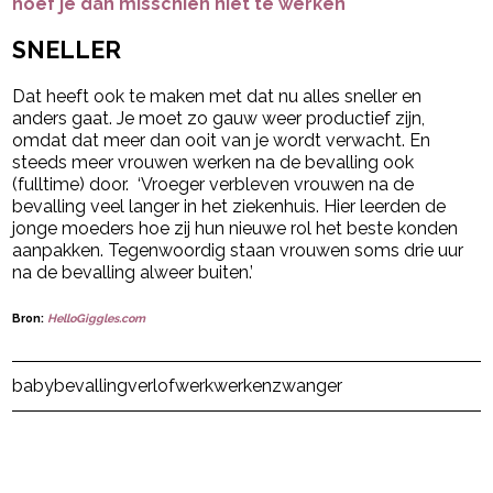
hoef je dan misschien niet te werken
SNELLER
Dat heeft ook te maken met dat nu alles sneller en
anders gaat. Je moet zo gauw weer productief zijn,
omdat dat meer dan ooit van je wordt verwacht. En
steeds meer vrouwen werken na de bevalling ook
(fulltime) door. ‘Vroeger verbleven vrouwen na de
bevalling veel langer in het ziekenhuis. Hier leerden de
jonge moeders hoe zij hun nieuwe rol het beste konden
aanpakken. Tegenwoordig staan vrouwen soms drie uur
na de bevalling alweer buiten.’
Bron:
HelloGiggles.com
Post Views:
96
baby
bevalling
verlof
werk
werken
zwanger
powered by