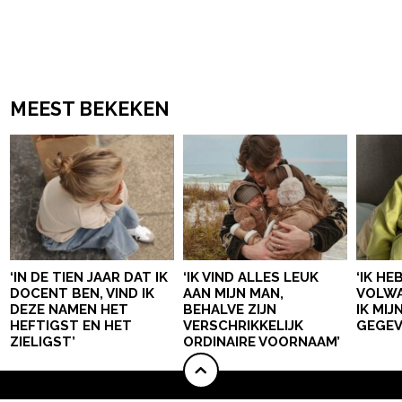
MEEST BEKEKEN
‘IN DE TIEN JAAR DAT IK
‘IK VIND ALLES LEUK
‘IK HE
DOCENT BEN, VIND IK
AAN MIJN MAN,
VOLWA
DEZE NAMEN HET
BEHALVE ZIJN
IK MI
HEFTIGST EN HET
VERSCHRIKKELIJK
GEGEV
ZIELIGST’
ORDINAIRE VOORNAAM’