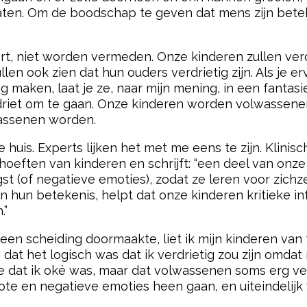
aten. Om de boodschap te geven dat mens zijn bet
rt, niet worden vermeden. Onze kinderen zullen verdr
llen ook zien dat hun ouders verdrietig zijn. Als je 
ig maken, laat je ze, naar mijn mening, in een fanta
iet om te gaan. Onze kinderen worden volwassenen. 
assenen worden.
e huis. Experts lijken het met me eens te zijn. Klinis
oeften van kinderen en schrijft: “een deel van onze
(of negatieve emoties), zodat ze leren voor zichzelf
 hun betekenis, helpt dat onze kinderen kritieke in
.”
n scheiding doormaakte, liet ik mijn kinderen van tijd
 dat het logisch was dat ik verdrietig zou zijn omdat
 ze dat ik oké was, maar dat volwassenen soms erg v
rote en negatieve emoties heen gaan, en uiteindelij