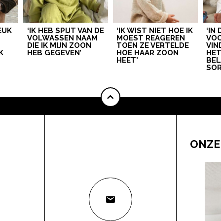
LEUK
‘IK HEB SPIJT VAN DE
‘IK WIST NIET HOE IK
‘IN
VOLWASSEN NAAM
MOEST REAGEREN
VOO
DIE IK MIJN ZOON
TOEN ZE VERTELDE
VIN
K
HEB GEGEVEN’
HOE HAAR ZOON
HE
HEET’
BEL
SOR
ONZE