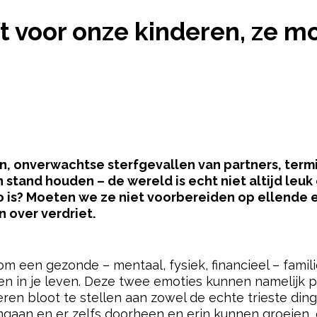
SOFT VOOR ONZE KINDEREN, ZE MOETEN OOK LEREN
ft voor onze kinderen, ze 
n, onverwachtse sterfgevallen van partners, term
 stand houden – de wereld is echt niet altijd le
zo is? Moeten we ze niet voorbereiden op ellende
 over verdriet.
pow
t om een gezonde – mentaal, fysiek, financieel – fami
en in je leven. Deze twee emoties kunnen namelijk pri
eren bloot te stellen aan zowel de echte trieste di
gaan en er zelfs doorheen en erin kunnen groeien, e