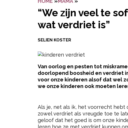
HOME
»
MAMA
»
“WE ZIJN VEEL TE 
“We zijn veel te so
wat verdriet is”
SELIEN KOSTER
Van oorlog en pesten tot miskrame
doorlopend boosheid en verdriet in
voor onze kinderen alsof dat wel 
we onze kinderen ook moeten leren
- Advertentie -
Als je, net als ik, het voorrecht heb
zowel verdriet als vreugde toe te lat
geloof dat het goed is om onze kind
leren hoe ze met verdriet kunnen om