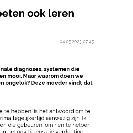
 WAT VERDRIET IS”
moeten ook leren
04.05.2023 07:45
inale diagnoses, systemen die
uk en mooi. Maar waarom doen we
 en ongeluk? Deze moeder vindt dat
ered by
lie te hebben, is het antwoord om te
ma tegelijkertijd aanwezig zijn. Ik
ngen die gebeuren, om hen te helpen
n om ook tijdens die verdrietige