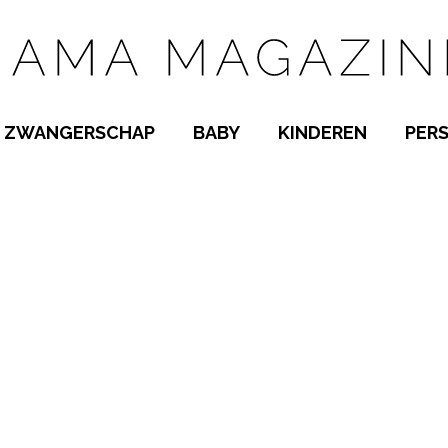
ZWANGERSCHAP
BABY
KINDEREN
PER
E NAMEN
ZWANGER WORDEN
BABYKAMER
PEUTER
 NAMEN
KWAALTJES
KRAAMTIJD
KLEUTER
AMEN
MISKRAAM
BABYKWAALTJES
TIENERS
MEN
VERLOF
BORSTVOEDING
SCHOOL
 A-Z
BEVALLING
SLAPEN
SPEELGOED
SLAPEN
KINDERZIEKTES