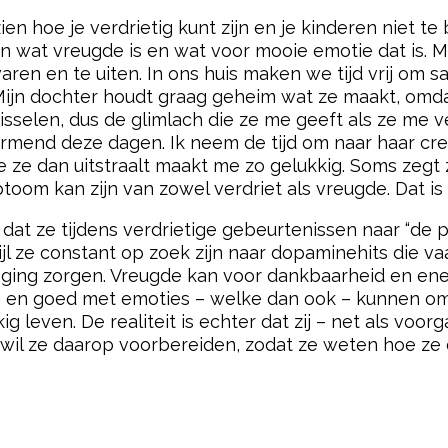
zien hoe je verdrietig kunt zijn en je kinderen niet
ien wat vreugde is en wat voor mooie emotie dat is.
varen en te uiten. In ons huis maken we tijd vrij om 
Mijn dochter houdt graag geheim wat ze maakt, omdat
isselen, dus de glimlach die ze me geeft als ze me ver
rmend deze dagen. Ik neem de tijd om naar haar creat
ie ze dan uitstraalt maakt me zo gelukkig. Soms zegt 
ptoom kan zijn van zowel verdriet als vreugde. Dat i
dat ze tijdens verdrietige gebeurtenissen naar “de 
ijl ze constant op zoek zijn naar dopaminehits die v
ing zorgen. Vreugde kan voor dankbaarheid en energi
ijn en goed met emoties – welke dan ook – kunnen om
ig leven. De realiteit is echter dat zij – net als voo
k wil ze daarop voorbereiden, zodat ze weten hoe 