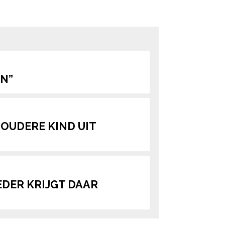
ered by
EN”
N OUDERE KIND UIT
EDER KRIJGT DAAR