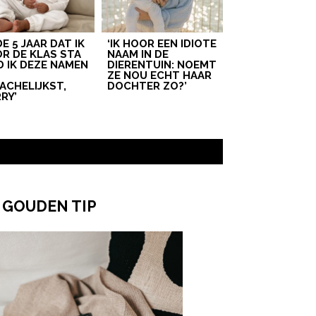
 DE 5 JAAR DAT IK
‘IK HOOR EEN IDIOTE
R DE KLAS STA
NAAM IN DE
D IK DEZE NAMEN
DIERENTUIN: NOEMT
T
ZE NOU ECHT HAAR
ACHELIJKST,
DOCHTER ZO?’
RY’
 GOUDEN TIP