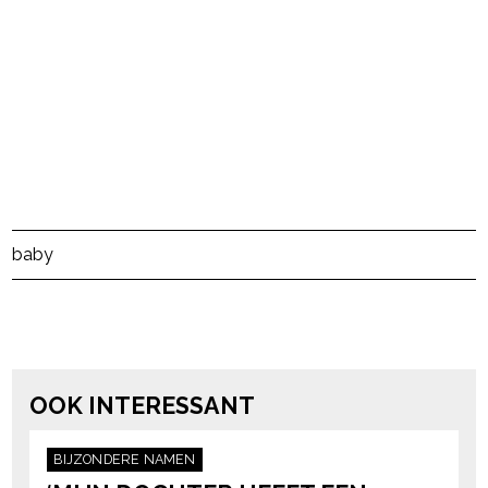
Post Views:
487
baby
powered by
OOK INTERESSANT
BIJZONDERE NAMEN