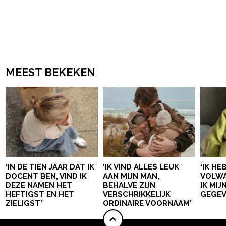
MEEST BEKEKEN
‘IN DE TIEN JAAR DAT IK
‘IK VIND ALLES LEUK
‘IK HE
DOCENT BEN, VIND IK
AAN MIJN MAN,
VOLWA
DEZE NAMEN HET
BEHALVE ZIJN
IK MI
HEFTIGST EN HET
VERSCHRIKKELIJK
GEGEV
ZIELIGST’
ORDINAIRE VOORNAAM’