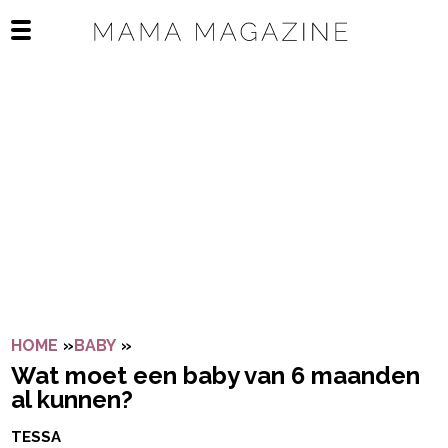
Navigatie overslaan
Open het mobiele menu
HOME
»
BABY
»
WAT MOET EEN BABY VAN 6 MAANDEN 
Wat moet een baby van 6 maanden
al kunnen?
TESSA