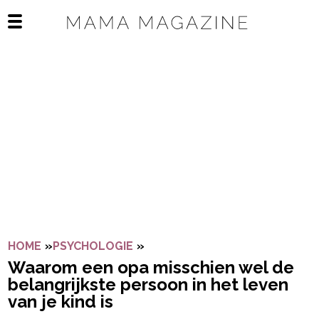
Navigatie overslaan
Open het mobiele menu
HOME
»
PSYCHOLOGIE
»
WAAROM EEN OPA MISSCHIEN W
Waarom een opa misschien wel de
belangrijkste persoon in het leven
van je kind is