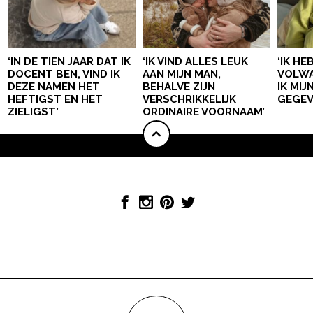
‘IN DE TIEN JAAR DAT IK
‘IK VIND ALLES LEUK
‘IK HE
DOCENT BEN, VIND IK
AAN MIJN MAN,
VOLWA
DEZE NAMEN HET
BEHALVE ZIJN
IK MI
HEFTIGST EN HET
VERSCHRIKKELIJK
GEGEV
ZIELIGST’
ORDINAIRE VOORNAAM’