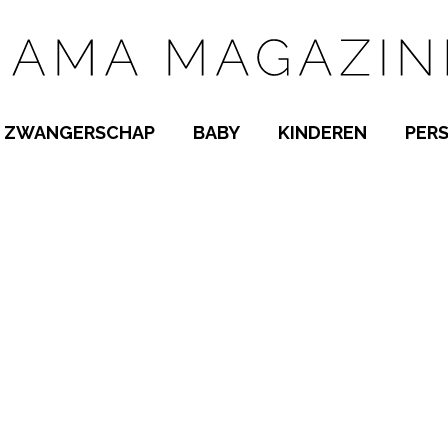
ZWANGERSCHAP
BABY
KINDEREN
PER
E NAMEN
ZWANGER WORDEN
BABYKAMER
PEUTER
 NAMEN
KWAALTJES
KRAAMTIJD
KLEUTER
AMEN
MISKRAAM
BABYKWAALTJES
TIENERS
MEN
VERLOF
BORSTVOEDING
SCHOOL
 A-Z
BEVALLING
SLAPEN
SPEELGOED
SLAPEN
KINDERZIEKTES