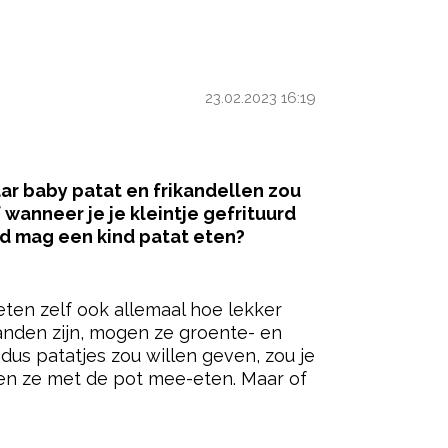
?
23.02.2023 16:19
r baby patat en frikandellen zou
wanneer je je kleintje gefrituurd
ijd mag een kind patat eten?
ered by
eten zelf ook allemaal hoe lekker
aanden zijn, mogen ze groente- en
n dus patatjes zou willen geven, zou je
gen ze met de pot mee-eten. Maar of