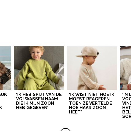
LEUK
‘IK HEB SPIJT VAN DE
‘IK WIST NIET HOE IK
‘IN
VOLWASSEN NAAM
MOEST REAGEREN
VOO
DIE IK MIJN ZOON
TOEN ZE VERTELDE
VIN
K
HEB GEGEVEN’
HOE HAAR ZOON
HE
HEET’
BEL
SOR