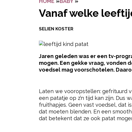
HOME
»
BABY
»
VANAF WELKE LEEFT
Vanaf welke leefti
SELIEN KOSTER
Jaren geleden was er een tv-prog
mogen. Een gekke vraag, vonden de 
voedsel mag voorschotelen. Daarom 
- Advertentie -
Laten we vooropstellen: gefrituurd v
een patatje op z’n tijd kan zijn. Du
fruithapjes. Geen vast voedsel, dat is
dat moeten blenden. En een smoothie
dat betekent dat ze ook patat moge