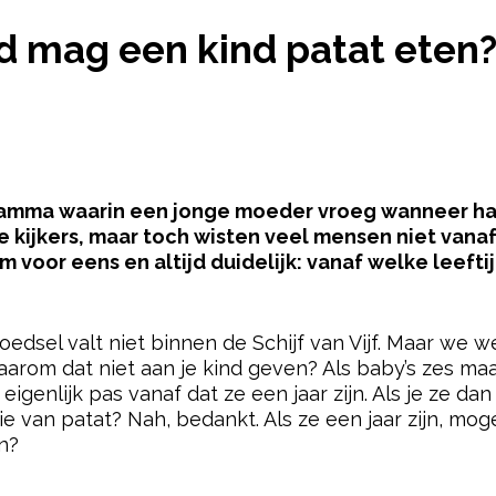
IJD MAG EEN KIND PATAT ETEN?
jd mag een kind patat eten
ramma waarin een jonge moeder vroeg wanneer haa
kijkers, maar toch wisten veel mensen niet vanaf 
voor eens en altijd duidelijk: vanaf welke leeft
pow
oedsel valt niet binnen de Schijf van Vijf. Maar we w
s waarom dat niet aan je kind geven? Als baby’s zes m
 eigenlijk pas vanaf dat ze een jaar zijn. Als je ze da
 van patat? Nah, bedankt. Als ze een jaar zijn, mo
n?