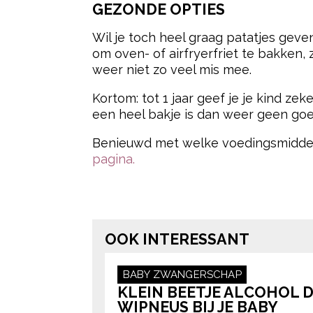
GEZONDE OPTIES
Wil je toch heel graag patatjes geve
om oven- of airfryerfriet te bakken,
weer niet zo veel mis mee.
Kortom: tot 1 jaar geef je je kind z
een heel bakje is dan weer geen goed 
Benieuwd met welke voedingsmiddel
pagina.
Post Views:
3.292
OOK INTERESSANT
BABY
ZWANGERSCHAP
KLEIN BEETJE ALCOHOL 
WIPNEUS BIJ JE BABY