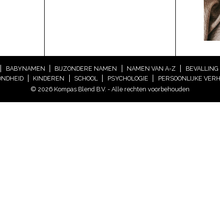
BABYNAMEN
BIJZONDERE NAMEN
NAMEN VAN A-Z
BEVALLING
NDHEID
KINDEREN
SCHOOL
PSYCHOLOGIE
PERSOONLIJKE VER
© 2026 Kompas Blend B.V. - Alle rechten voorbehouden