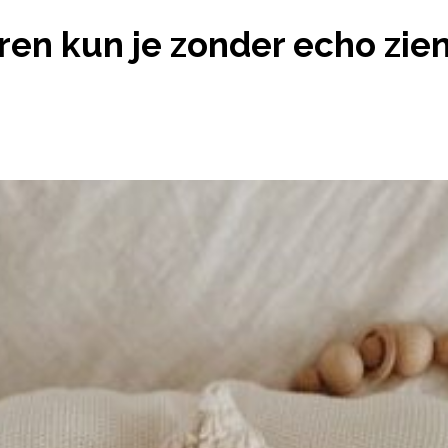
 ZES MANIEREN KUN JE ZONDER ECHO ZIEN OF HE
en kun je zonder echo zien