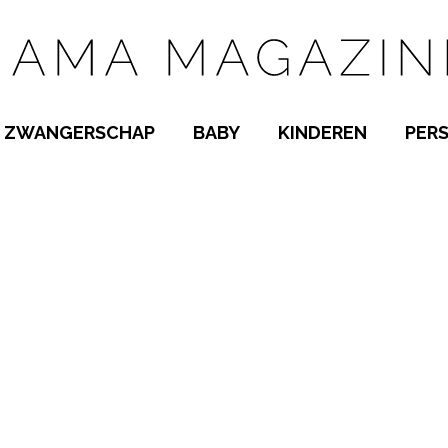
ZWANGERSCHAP
BABY
KINDEREN
PER
E NAMEN
ZWANGER WORDEN
BABYKAMER
PEUTER
 NAMEN
KWAALTJES
KRAAMTIJD
KLEUTER
AMEN
MISKRAAM
BABYKWAALTJES
TIENERS
MEN
VERLOF
BORSTVOEDING
SCHOOL
 A-Z
BEVALLING
SLAPEN
SPEELGOED
SLAPEN
KINDERZIEKTES