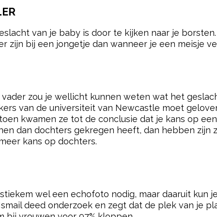
LER
eslacht van je baby is door te kijken naar je borste
r zijn bij een jongetje dan wanneer je een meisje v
de vader zou je wellicht kunnen weten wat het geslac
oekers van de universiteit van Newcastle moet gelove
oen kwamen ze tot de conclusie dat je kans op een 
en dan dochters gekregen heeft, dan hebben zijn 
meer kans op dochters.
 stiekem wel een echofoto nodig, maar daaruit kun j
smail deed onderzoek en zegt dat de plek van je pl
m bij vrouwen voor 97% kloppen.