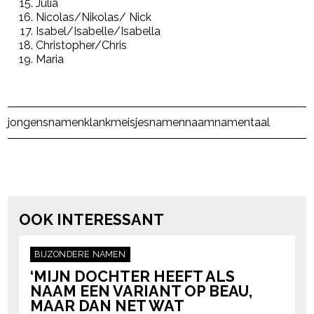
Julia
Nicolas/Nikolas/ Nick
Isabel/Isabelle/Isabella
Christopher/Chris
Maria
- Advertentie -
powered by
Post Views:
4.270
jongensnamen
klank
meisjesnamen
naam
namen
taal
powered by
OOK INTERESSANT
BIJZONDERE NAMEN
‘MIJN DOCHTER HEEFT ALS
NAAM EEN VARIANT OP BEAU,
MAAR DAN NET WAT