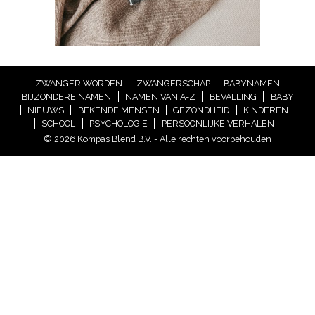
ZWANGER WORDEN
ZWANGERSCHAP
BABYNAMEN
BIJZONDERE NAMEN
NAMEN VAN A-Z
BEVALLING
BABY
NIEUWS
BEKENDE MENSEN
GEZONDHEID
KINDEREN
SCHOOL
PSYCHOLOGIE
PERSOONLIJKE VERHALEN
© 2026 Kompas Blend B.V. - Alle rechten voorbehouden