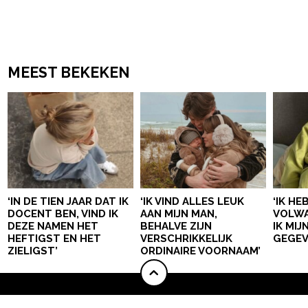
MEEST BEKEKEN
‘IN DE TIEN JAAR DAT IK
‘IK VIND ALLES LEUK
‘IK HE
DOCENT BEN, VIND IK
AAN MIJN MAN,
VOLWA
DEZE NAMEN HET
BEHALVE ZIJN
IK MI
HEFTIGST EN HET
VERSCHRIKKELIJK
GEGEV
ZIELIGST’
ORDINAIRE VOORNAAM’