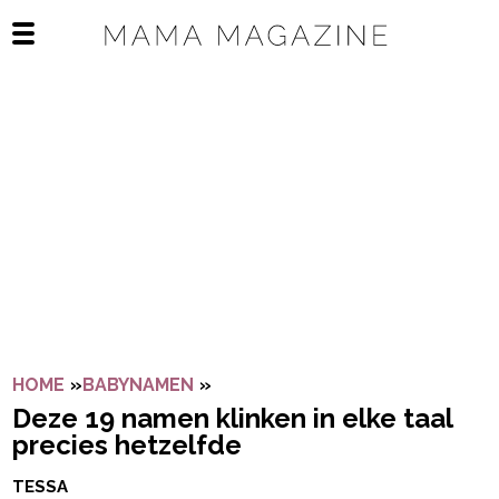
Navigatie overslaan
Open het mobiele menu
HOME
»
BABYNAMEN
»
DEZE 19 NAMEN KLINKEN IN EL
Deze 19 namen klinken in elke taal
precies hetzelfde
TESSA