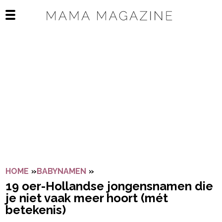
Navigatie overslaan
Open het mobiele menu
HOME
»
BABYNAMEN
»
19 OER-HOLLANDSE JONGENSNAM
19 oer-Hollandse jongensnamen die
je niet vaak meer hoort (mét
betekenis)