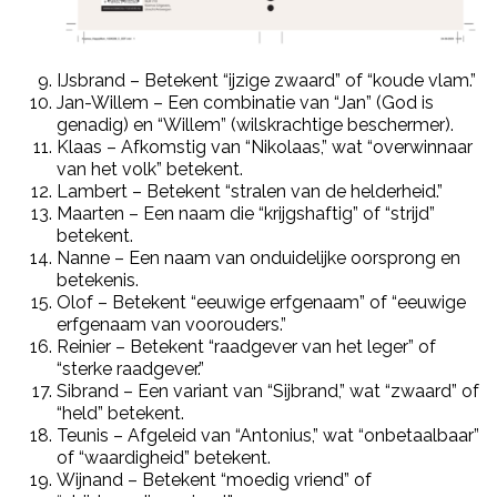
IJsbrand – Betekent “ijzige zwaard” of “koude vlam.”
Jan-Willem – Een combinatie van “Jan” (God is
genadig) en “Willem” (wilskrachtige beschermer).
Klaas – Afkomstig van “Nikolaas,” wat “overwinnaar
van het volk” betekent.
Lambert – Betekent “stralen van de helderheid.”
Maarten – Een naam die “krijgshaftig” of “strijd”
betekent.
Nanne – Een naam van onduidelijke oorsprong en
betekenis.
Olof – Betekent “eeuwige erfgenaam” of “eeuwige
erfgenaam van voorouders.”
Reinier – Betekent “raadgever van het leger” of
“sterke raadgever.”
Sibrand – Een variant van “Sijbrand,” wat “zwaard” of
“held” betekent.
Teunis – Afgeleid van “Antonius,” wat “onbetaalbaar”
of “waardigheid” betekent.
Wijnand – Betekent “moedig vriend” of