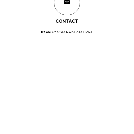
CONTACT
IDEE
VOOR EEN ARTIKEL
redactie@mamamagazine.nl
SAMENWERKEN?
LEUK!
sales@mamamagazine.nl
ONZE GOUDEN TIP
ZWANGER WORDEN
ZWANGERSCHAP
BABYNAMEN
BIJZONDERE NAMEN
NAMEN VAN A-Z
BEVALLING
BABY
NIEUWS
BEKENDE MENSEN
GEZONDHEID
KINDEREN