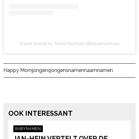
A post shared by Tessa Heinhuis (@tessaheinhuis)
Post Views:
60.280
Happy Mom
jongens
jongensnamen
naam
namen
powered by
OOK INTERESSANT
BABYNAMEN
JAN-HEIN VERTELT OVER DE