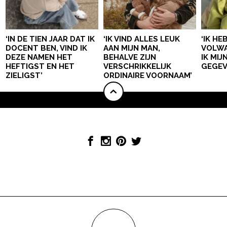
‘IN DE TIEN JAAR DAT IK
‘IK VIND ALLES LEUK
‘IK HE
DOCENT BEN, VIND IK
AAN MIJN MAN,
VOLWA
DEZE NAMEN HET
BEHALVE ZIJN
IK MI
HEFTIGST EN HET
VERSCHRIKKELIJK
GEGEV
ZIELIGST’
ORDINAIRE VOORNAAM’