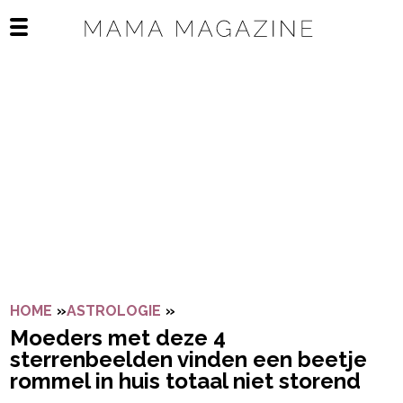
Navigatie overslaan
Open het mobiele menu
HOME
»
ASTROLOGIE
»
MOEDERS MET DEZE 4 STERREN
Moeders met deze 4
sterrenbeelden vinden een beetje
rommel in huis totaal niet storend