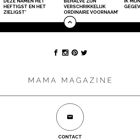
DEZE NAMEN HET
BEHALVE ZIJN
IK MI
HEFTIGST EN HET
VERSCHRIKKELIJK
GEGEV
ZIELIGST’
ORDINAIRE VOORNAAM’
CONTACT