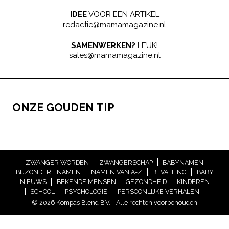
IDEE
VOOR EEN ARTIKEL
redactie@mamamagazine.nl
SAMENWERKEN?
LEUK!
sales@mamamagazine.nl
ONZE GOUDEN TIP
ZWANGER WORDEN
ZWANGERSCHAP
BABYNAMEN
BIJZONDERE NAMEN
NAMEN VAN A-Z
BEVALLING
BABY
NIEUWS
BEKENDE MENSEN
GEZONDHEID
KINDEREN
SCHOOL
PSYCHOLOGIE
PERSOONLIJKE VERHALEN
© 2026 Kompas Blend B.V. - Alle rechten voorbehouden