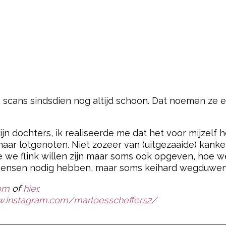
n scans sindsdien nog altijd schoon. Dat noemen ze e
jn dochters, ik realiseerde me dat het voor mijzelf h
naar lotgenoten. Niet zozeer van (uitgezaaide) kank
 we flink willen zijn maar soms ook opgeven, hoe w
e mensen nodig hebben, maar soms keihard wegduwe
om
of
hier
.
w.instagram.com/marloesscheffers2/