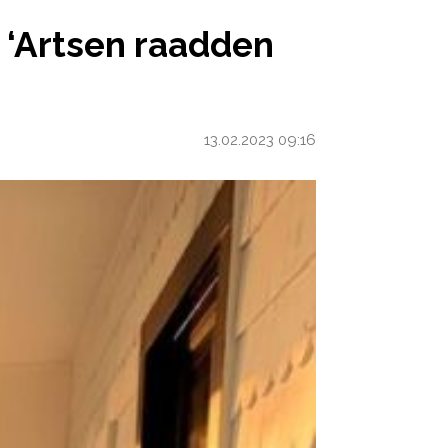
ER: ‘ARTSEN RAADDEN AAN OM HERINNERINGEN TE
: ‘Artsen raadden
13.02.2023 09:16