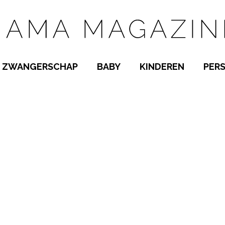
ZWANGERSCHAP
BABY
KINDEREN
PER
E NAMEN
ZWANGER WORDEN
BABYKAMER
PEUTER
 NAMEN
KWAALTJES
KRAAMTIJD
KLEUTER
AMEN
MISKRAAM
BABYKWAALTJES
TIENERS
MEN
VERLOF
BORSTVOEDING
SCHOOL
 A-Z
BEVALLING
SLAPEN
SPEELGOED
SLAPEN
KINDERZIEKTES