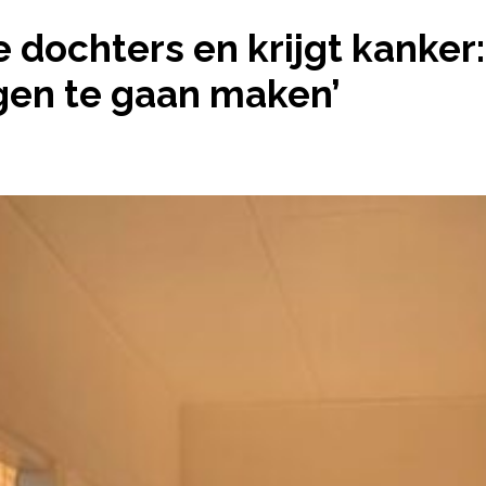
»
MARLOES HEEFT TWEE DOCHTERS EN KRIJGT KANK
 dochters en krijgt kanker
gen te gaan maken’