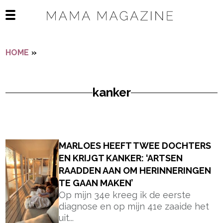
Navigatie overslaan
Open het mobiele menu
HOME
»
KANKER
kanker
- Advertentie -
powered by
MARLOES HEEFT TWEE DOCHTERS
EN KRIJGT KANKER: ‘ARTSEN
RAADDEN AAN OM HERINNERINGEN
TE GAAN MAKEN’
Op mijn 34e kreeg ik de eerste
diagnose en op mijn 41e zaaide het
uit...