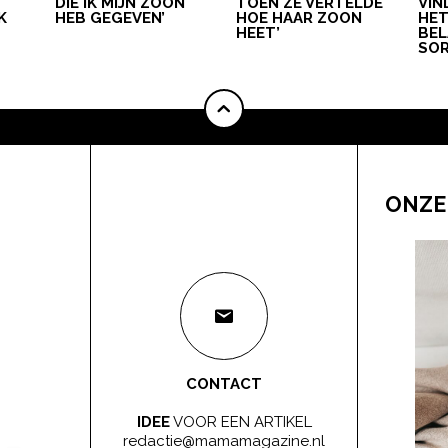
DIE IK MIJN ZOON
TOEN ZE VERTELDE
VIN
K
HEB GEGEVEN’
HOE HAAR ZOON
HE
HEET’
BEL
SOR
ONZE
CONTACT
IDEE
VOOR EEN ARTIKEL
redactie@mamamagazine.nl