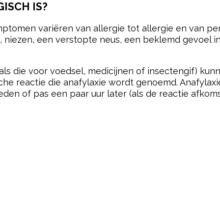
GISCH IS?
mptomen variëren van allergie tot allergie en van pe
, niezen, een verstopte neus, een beklemd gevoel i
als die voor voedsel, medicijnen of insectengif) kunn
che reactie die anafylaxie wordt genoemd. Anafylax
eden of pas een paar uur later (als de reactie afkom