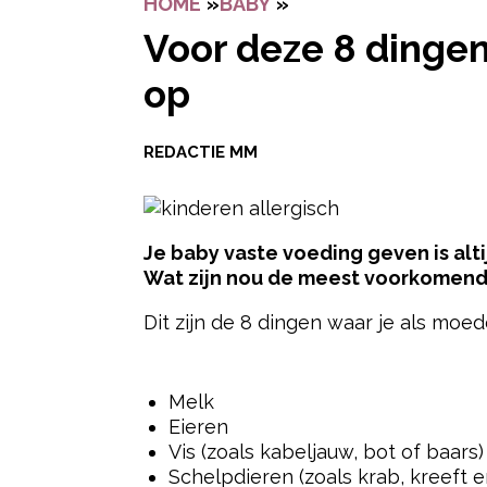
HOME
»
BABY
»
VOOR DEZE 8 DINGEN
Voor deze 8 dingen 
op
REDACTIE MM
Je baby vaste voeding geven is alti
Wat zijn nou de meest voorkomende
Dit zijn de 8 dingen waar je als moe
- Advertentie -
Melk
Eieren
Vis (zoals kabeljauw, bot of baars)
Schelpdieren (zoals krab, kreeft e