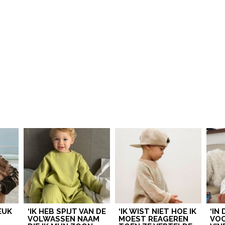
LEUK
‘IK HEB SPIJT VAN DE
‘IK WIST NIET HOE IK
‘IN
VOLWASSEN NAAM
MOEST REAGEREN
VOO