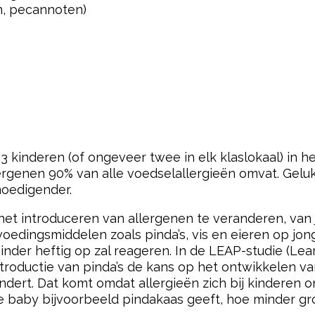
, pecannoten)
 kinderen (of ongeveer twee in elk klaslokaal) in he
lergenen 90% van alle voedselallergieën omvat. Gelu
moedigender.
 introduceren van allergenen te veranderen, van j
voedingsmiddelen zoals pinda’s, vis en eieren op jo
inder heftig op zal reageren. In de LEAP-studie (Lea
oductie van pinda’s de kans op het ontwikkelen van e
ndert. Dat komt omdat allergieën zich bij kinderen 
je baby bijvoorbeeld pindakaas geeft, hoe minder gro