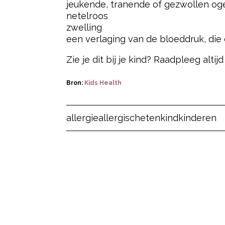
jeukende, tranende of gezwollen og
netelroos
zwelling
een verlaging van de bloeddruk, die 
Zie je dit bij je kind? Raadpleeg alti
Bron:
Kids Health
Post Views:
26
allergie
allergisch
eten
kind
kinderen