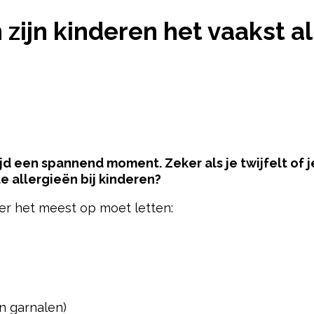
 ZIJN KINDEREN HET VAAKST ALLERGISCH, DUS PA
zijn kinderen het vaakst al
jd een spannend moment. Zeker als je twijfelt of 
 allergieën bij kinderen?
der het meest op moet letten:
pow
n garnalen)