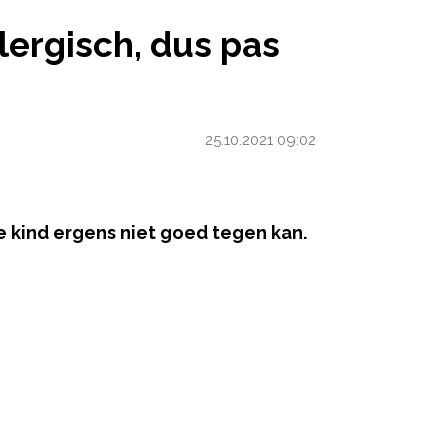
S OP
lergisch, dus pas
25.10.2021 09:02
je kind ergens niet goed tegen kan.
ered by