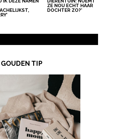
D IK DEZE NAMEN
DIERENTUIN: NOEMT
T
ZE NOU ECHT HAAR
ACHELIJKST,
DOCHTER ZO?’
RY’
 GOUDEN TIP