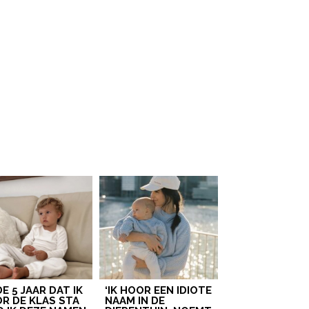
 DE 5 JAAR DAT IK
‘IK HOOR EEN IDIOTE
R DE KLAS STA
NAAM IN DE