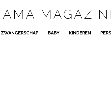
ZWANGERSCHAP
BABY
KINDEREN
PER
E NAMEN
ZWANGER WORDEN
BABYKAMER
PEUTER
 NAMEN
KWAALTJES
KRAAMTIJD
KLEUTER
AMEN
MISKRAAM
BABYKWAALTJES
TIENERS
MEN
VERLOF
BORSTVOEDING
SCHOOL
 A-Z
BEVALLING
SLAPEN
SPEELGOED
SLAPEN
KINDERZIEKTES