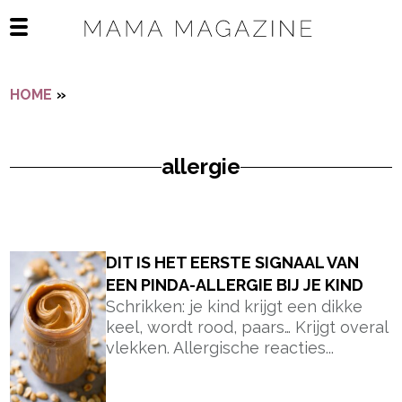
Navigatie overslaan
Open het mobiele menu
HOME
»
ALLERGIE
allergie
- Advertentie -
powered by
DIT IS HET EERSTE SIGNAAL VAN
EEN PINDA-ALLERGIE BIJ JE KIND
Schrikken: je kind krijgt een dikke
keel, wordt rood, paars… Krijgt overal
vlekken. Allergische reacties...