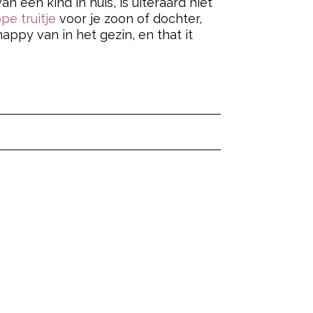
an een kind in huis, is uiteraard niet
pe truitje
voor je zoon of dochter,
appy van in het gezin, en that it
ered by