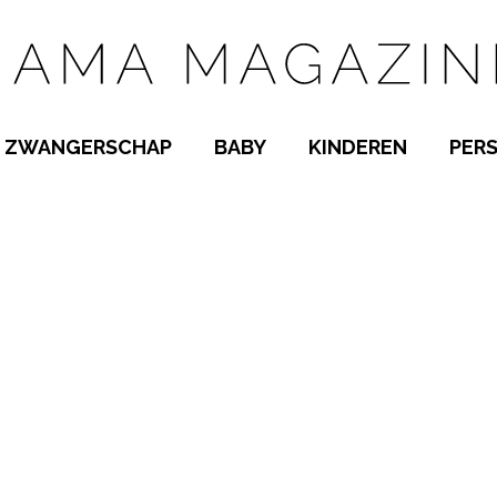
ZWANGERSCHAP
BABY
KINDEREN
PER
E NAMEN
ZWANGER WORDEN
BABYKAMER
PEUTER
 NAMEN
KWAALTJES
KRAAMTIJD
KLEUTER
AMEN
MISKRAAM
BABYKWAALTJES
TIENERS
MEN
VERLOF
BORSTVOEDING
SCHOOL
 A-Z
BEVALLING
SLAPEN
SPEELGOED
SLAPEN
KINDERZIEKTES