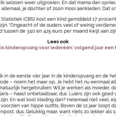
elk seizoen weer uitgroeien. En dat mama dan opnie
n allemaal, je dochter of zoon mooi aankleden. Dat 
 Statistiek (CBS) kost een kind gemiddeld 17 proce
 zijn. “Ongeacht of de ouders veel of weinig verdiene
 tussen de 340 en 425 euro per maand kwijt aan zijn
Lees ook
is kinderopvang voor iederéén: volgend jaar een 
jk in de eerste vier jaar in de kinderopvang en de he
mmode – noem het maar op. Je hebt het nu eenmaal al
atuurlijk hergebruiken. Wil je werken als moeder, d
aris – haast onbetaalbaar, dus. Luiers zijn ook goed
k zijn. En wat kost kleding dan? Helemaal niet veel, e
voorzien van hippe outfits. Boven de 12 jaar loopt d
post, dus. Gelukkig maar, want niets zo lekker als 