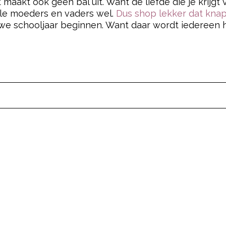
 maakt ook geen bal uit. Want de liefde die je krijgt v
alle moeders en vaders wel.
Dus shop lekker dat knap
euwe schooljaar beginnen. Want daar wordt iedereen h
pow