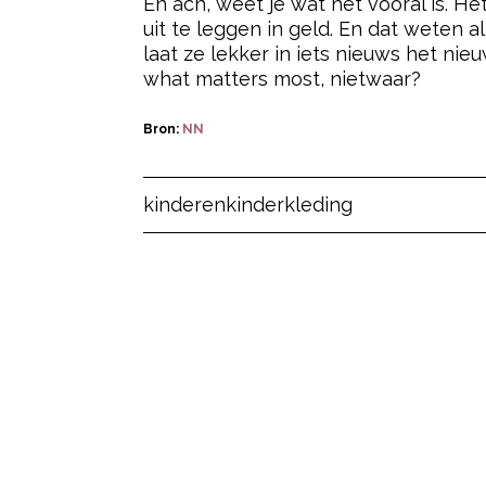
En ach, weet je wat het vooral is. Het
uit te leggen in geld. En dat weten 
laat ze lekker in iets nieuws het ni
what matters most, nietwaar?
Bron:
NN
Post Views:
16
kinderen
kinderkleding