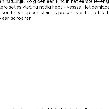
natuurlijk. Zo groeit een kind in het eerste levensja
rdere setjes kleding nodig hebt – yessss. Het gemidde
t komt neer op een kleine 5 procent van het totale 
o aan schoenen.