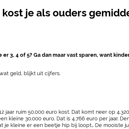
 JAAR KOST JE ALS OUDERS GEMIDDELD 50.000 EUR
ar kost je als ouders gemid
e er 3, 4 of 5? Ga dan maar vast sparen, want kind
 geld, blijkt uit cijfers.
pow
12 jaar ruim 50.000 euro kost. Dat komt neer op 4.320 
en kleine 30.000 euro. Dat is 4.766 euro per jaar. De
dat je kleine er een beetje hip bij loopt… De mooiste 