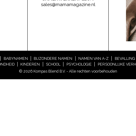
sales@mamamagazine.nl
BABYNAMEN
BIJZONDERE NAMEN
NAMEN VAN A-Z
BEVALLING
NDHEID
KINDEREN
SCHOOL
PSYCHOLOGIE
PERSOONLIJKE VER
© 2026 Kompas Blend B.V. - Alle rechten voorbehouden