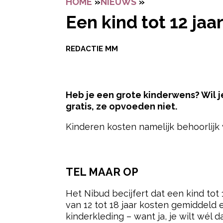
HOME
»
NIEUWS
»
EEN KIND TOT 12
Een kind tot 12 ja
REDACTIE MM
Heb je een grote kinderwens? Wil j
gratis, ze opvoeden niet.
Kinderen kosten namelijk behoorlijk wat
- Advertentie -
TEL MAAR OP
Het Nibud becijfert dat een kind tot 
van 12 tot 18 jaar kosten gemiddeld e
kinderkleding – want ja, je wilt wél 