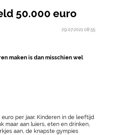
O
deld 50.000 euro
29.07.2021 08:55
eren maken is dan misschien wel
ered by
euro per jaar. Kinderen in de leeftijd
nk maar aan luiers, eten en drinken,
jurkjes aan, de knapste gympies