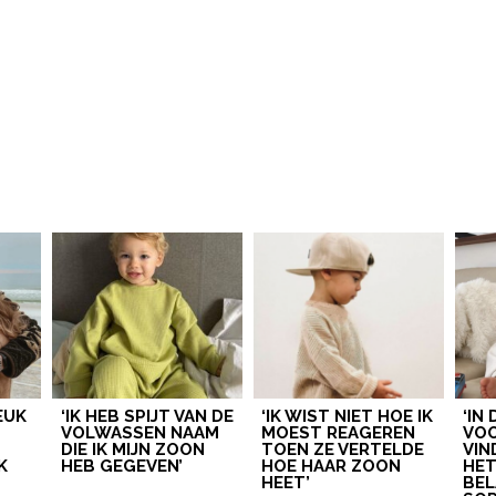
LEUK
‘IK HEB SPIJT VAN DE
‘IK WIST NIET HOE IK
‘IN
VOLWASSEN NAAM
MOEST REAGEREN
VOO
DIE IK MIJN ZOON
TOEN ZE VERTELDE
VIN
K
HEB GEGEVEN’
HOE HAAR ZOON
HE
HEET’
BEL