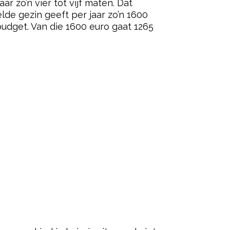
ar zo’n vier tot vijf maten. Dat
lde gezin geeft per jaar zo’n 1600
budget. Van die 1600 euro gaat 1265