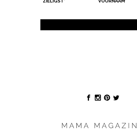
ZIELIGST’
VOORNAAM’