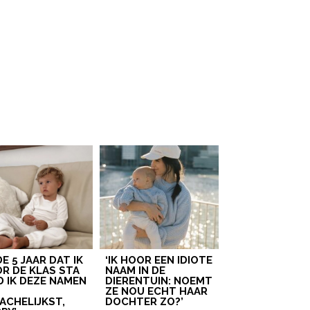
 DE 5 JAAR DAT IK
‘IK HOOR EEN IDIOTE
R DE KLAS STA
NAAM IN DE
D IK DEZE NAMEN
DIERENTUIN: NOEMT
T
ZE NOU ECHT HAAR
ACHELIJKST,
DOCHTER ZO?’