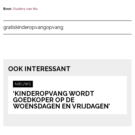
Bron:
Ouders van Nu
Post Views:
14
gratis
kinderopvang
opvang
powered by
OOK INTERESSANT
NIEUWS
‘KINDEROPVANG WORDT
GOEDKOPER OP DE
WOENSDAGEN EN VRIJDAGEN’