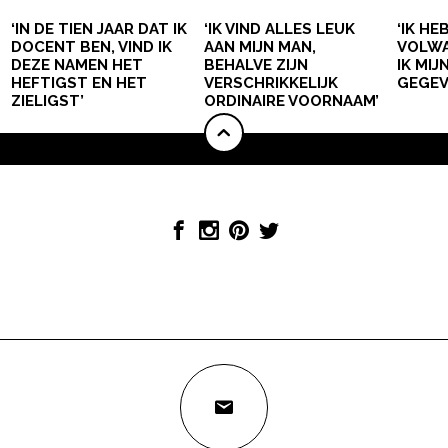
‘IN DE TIEN JAAR DAT IK
‘IK VIND ALLES LEUK
‘IK HE
DOCENT BEN, VIND IK
AAN MIJN MAN,
VOLWA
DEZE NAMEN HET
BEHALVE ZIJN
IK MI
HEFTIGST EN HET
VERSCHRIKKELIJK
GEGEV
ZIELIGST’
ORDINAIRE VOORNAAM’