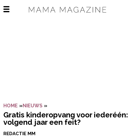
Navigatie overslaan
Open het mobiele menu
HOME
»
NIEUWS
»
GRATIS KINDEROPVANG VOOR IEDERÉ
Gratis kinderopvang voor iederéén:
volgend jaar een feit?
REDACTIE MM