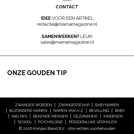
CONTACT
IDEE
VOOR EEN ARTIKEL
redactie@mamamagazine.nl
SAMENWERKEN?
LEUK!
sales@mamamagazine.nl
ONZE GOUDEN TIP
ZWANGER WORDEN
ZWANGERSCHAP
BABYNAMEN
BIJZONDERE NAMEN
NAMEN VAN A-Z
BEVALLING
BABY
NIEUWS
BEKENDE MENSEN
GEZONDHEID
KINDEREN
SCHOOL
PSYCHOLOGIE
PERSOONLIJKE VERHALEN
© 2026 Kompas Blend B.V. - Alle rechten voorbehouden