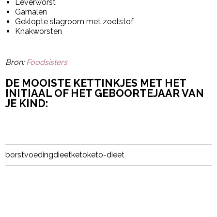
Leverworst
Garnalen
Geklopte slagroom met zoetstof
Knakworsten
Bron:
Foodsisters
DE MOOISTE KETTINKJES MET HET
INITIAAL OF HET GEBOORTEJAAR VAN
JE KIND:
Post Views:
579
borstvoeding
dieet
keto
keto-dieet
powered by