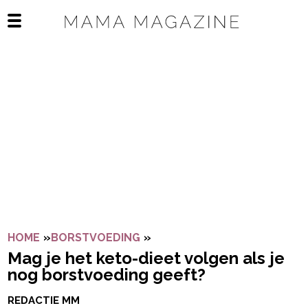
Navigatie overslaan
Open het mobiele menu
HOME
»
BORSTVOEDING
»
MAG JE HET KETO-DIEET V
Mag je het keto-dieet volgen als je
nog borstvoeding geeft?
REDACTIE MM