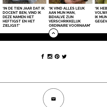
‘IN DE TIEN JAAR DAT IK
‘IK VIND ALLES LEUK
‘IK HE
DOCENT BEN, VIND IK
AAN MIJN MAN,
VOLWA
DEZE NAMEN HET
BEHALVE ZIJN
IK MI
HEFTIGST EN HET
VERSCHRIKKELIJK
GEGEV
ZIELIGST’
ORDINAIRE VOORNAAM’