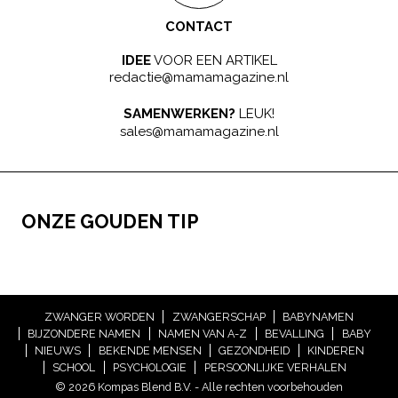
CONTACT
IDEE
VOOR EEN ARTIKEL
redactie@mamamagazine.nl
SAMENWERKEN?
LEUK!
sales@mamamagazine.nl
ONZE GOUDEN TIP
ZWANGER WORDEN
ZWANGERSCHAP
BABYNAMEN
BIJZONDERE NAMEN
NAMEN VAN A-Z
BEVALLING
BABY
NIEUWS
BEKENDE MENSEN
GEZONDHEID
KINDEREN
SCHOOL
PSYCHOLOGIE
PERSOONLIJKE VERHALEN
© 2026 Kompas Blend B.V. - Alle rechten voorbehouden