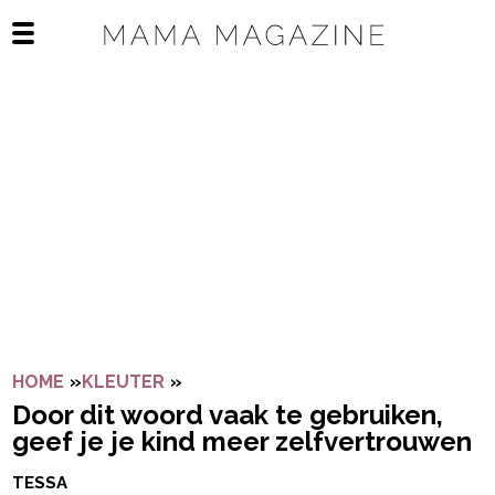
Navigatie overslaan
Open het mobiele menu
HOME
»
KLEUTER
»
DOOR DIT WOORD VAAK TE GEBRUI
Door dit woord vaak te gebruiken,
geef je je kind meer zelfvertrouwen
TESSA