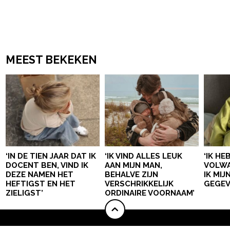
MEEST BEKEKEN
‘IN DE TIEN JAAR DAT IK
‘IK VIND ALLES LEUK
‘IK HE
DOCENT BEN, VIND IK
AAN MIJN MAN,
VOLWA
DEZE NAMEN HET
BEHALVE ZIJN
IK MI
HEFTIGST EN HET
VERSCHRIKKELIJK
GEGEV
ZIELIGST’
ORDINAIRE VOORNAAM’