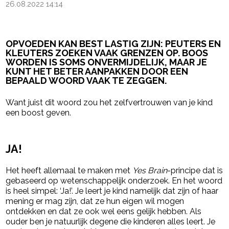
26.08.2022 14:14
OPVOEDEN KAN BEST LASTIG ZIJN: PEUTERS EN
KLEUTERS ZOEKEN VAAK GRENZEN OP. BOOS
WORDEN IS SOMS ONVERMIJDELIJK, MAAR JE
KUNT HET BETER AANPAKKEN DOOR EEN
BEPAALD WOORD VAAK TE ZEGGEN.
Want juist dit woord zou het zelfvertrouwen van je kind
een boost geven.
- Advertentie -
powered by
JA!
Het heeft allemaal te maken met
Yes Brain
-principe dat is
gebaseerd op wetenschappelijk onderzoek. En het woord
is heel simpel: ‘Ja!’. Je leert je kind namelijk dat zijn of haar
mening er mag zijn, dat ze hun eigen wil mogen
ontdekken en dat ze ook wel eens gelijk hebben. Als
ouder ben je natuurlijk degene die kinderen alles leert. Je