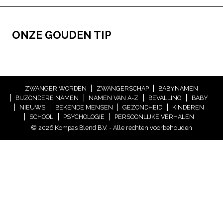
ONZE GOUDEN TIP
ZWANGER WORDEN
ZWANGERSCHAP
BABYNAMEN
BIJZONDERE NAMEN
NAMEN VAN A-Z
BEVALLING
BABY
NIEUWS
BEKENDE MENSEN
GEZONDHEID
KINDEREN
SCHOOL
PSYCHOLOGIE
PERSOONLIJKE VERHALEN
© 2026 Kompas Blend B.V. - Alle rechten voorbehouden