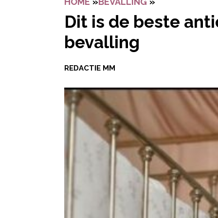
HOME
»
BEVALLING
»
DIT IS DE BE
Dit is de beste an
bevalling
REDACTIE MM