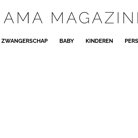
ZWANGERSCHAP
BABY
KINDEREN
PER
E NAMEN
ZWANGER WORDEN
BABYKAMER
PEUTER
 NAMEN
KWAALTJES
KRAAMTIJD
KLEUTER
AMEN
MISKRAAM
BABYKWAALTJES
TIENERS
MEN
VERLOF
BORSTVOEDING
SCHOOL
 A-Z
BEVALLING
SLAPEN
SPEELGOED
SLAPEN
KINDERZIEKTES