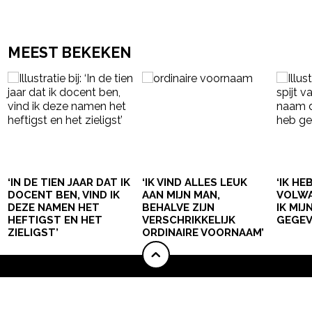
MEEST BEKEKEN
‘IN DE TIEN JAAR DAT IK
‘IK VIND ALLES LEUK
‘IK HE
DOCENT BEN, VIND IK
AAN MIJN MAN,
VOLWA
DEZE NAMEN HET
BEHALVE ZIJN
IK MI
HEFTIGST EN HET
VERSCHRIKKELIJK
GEGEV
ZIELIGST’
ORDINAIRE VOORNAAM’