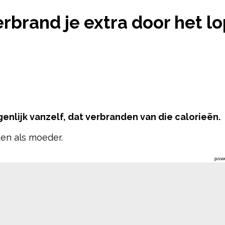
IEËN VERBRAND JE EXTRA DOOR HET LOPEN MET 
erbrand je extra door het 
enlijk vanzelf, dat verbranden van die calorieën.
ten als moeder.
pow