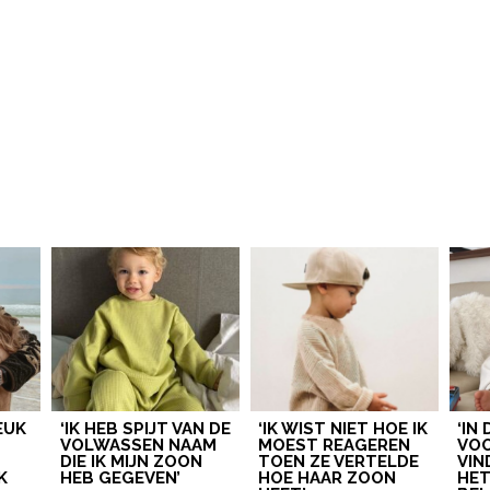
LEUK
‘IK HEB SPIJT VAN DE
‘IK WIST NIET HOE IK
‘IN
VOLWASSEN NAAM
MOEST REAGEREN
VOO
DIE IK MIJN ZOON
TOEN ZE VERTELDE
VIN
K
HEB GEGEVEN’
HOE HAAR ZOON
HE