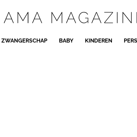
ZWANGERSCHAP
BABY
KINDEREN
PER
E NAMEN
ZWANGER WORDEN
BABYKAMER
PEUTER
 NAMEN
KWAALTJES
KRAAMTIJD
KLEUTER
AMEN
MISKRAAM
BABYKWAALTJES
TIENERS
MEN
VERLOF
BORSTVOEDING
SCHOOL
 A-Z
BEVALLING
SLAPEN
SPEELGOED
SLAPEN
KINDERZIEKTES