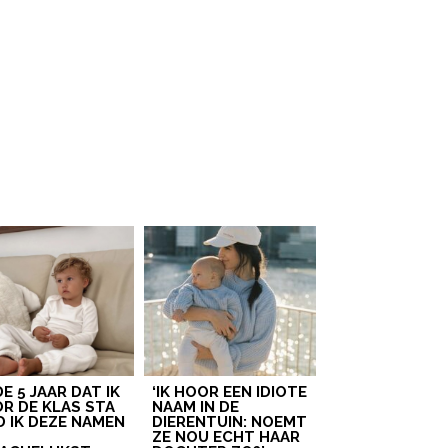
 DE 5 JAAR DAT IK
‘IK HOOR EEN IDIOTE
R DE KLAS STA
NAAM IN DE
D IK DEZE NAMEN
DIERENTUIN: NOEMT
T
ZE NOU ECHT HAAR