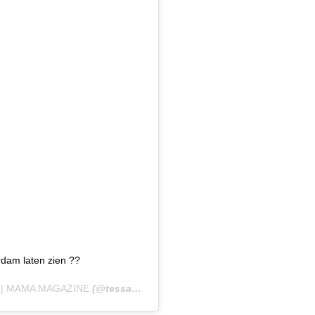
dam laten zien ??
 | MAMA MAGAZINE
(@tessaheinhuis) op
4 Jul 2019 om 1:12 (PDT)