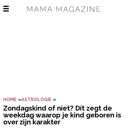
Navigatie overslaan
Open het mobiele menu
HOME
»
ASTROLOGIE
»
ZONDAGSKIND OF NIET? DÍT Z
Zondagskind of niet? Dít zegt de
weekdag waarop je kind geboren is
over zijn karakter