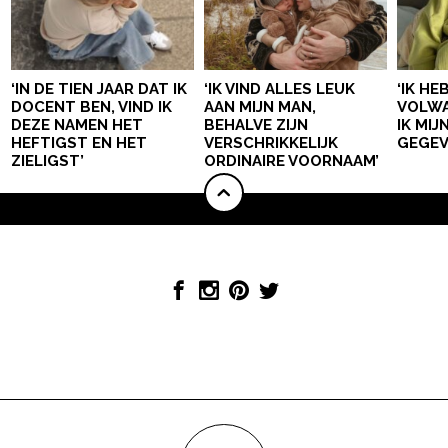
‘IN DE TIEN JAAR DAT IK
‘IK VIND ALLES LEUK
‘IK HE
DOCENT BEN, VIND IK
AAN MIJN MAN,
VOLWA
DEZE NAMEN HET
BEHALVE ZIJN
IK MI
HEFTIGST EN HET
VERSCHRIKKELIJK
GEGEV
ZIELIGST’
ORDINAIRE VOORNAAM’