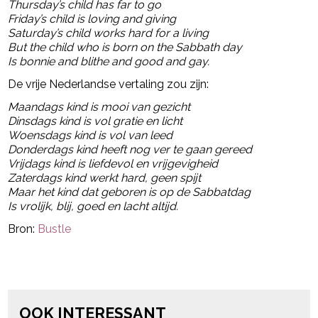
Thursday’s child has far to go
Friday’s child is loving and giving
Saturday’s child works hard for a living
But the child who is born on the Sabbath day
Is bonnie and blithe and good and gay.
De vrije Nederlandse vertaling zou zijn:
Maandags kind is mooi van gezicht
Dinsdags kind is vol gratie en licht
Woensdags kind is vol van leed
Donderdags kind heeft nog ver te gaan gereed
Vrijdags kind is liefdevol en vrijgevigheid
Zaterdags kind werkt hard, geen spijt
Maar het kind dat geboren is op de Sabbatdag
Is vrolijk, blij, goed en lacht altijd.
Bron:
Bustle
Post Views:
623
powered by
OOK INTERESSANT