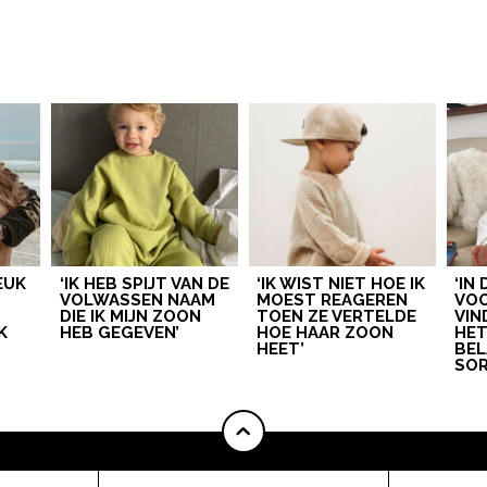
LEUK
‘IK HEB SPIJT VAN DE
‘IK WIST NIET HOE IK
‘IN
VOLWASSEN NAAM
MOEST REAGEREN
VOO
DIE IK MIJN ZOON
TOEN ZE VERTELDE
VIN
K
HEB GEGEVEN’
HOE HAAR ZOON
HE
HEET’
BEL
SOR