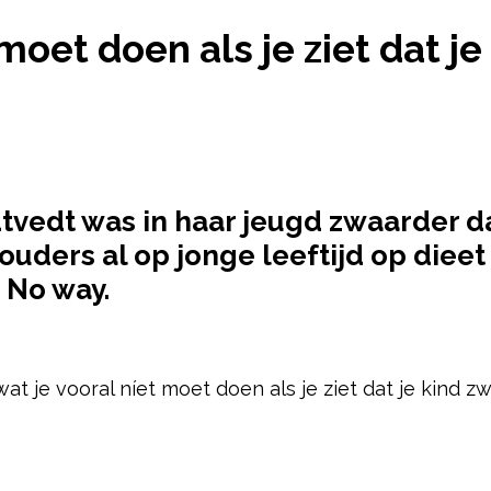
 NÍET MOET DOEN ALS JE ZIET DAT JE KIND DIKKE
 moet doen als je ziet dat je
tvedt was in haar jeugd zwaarder d
uders al op jonge leeftijd op dieet 
? No way.
pow
at je vooral níet moet doen als je ziet dat je kind z