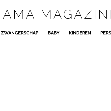
ZWANGERSCHAP
BABY
KINDEREN
PER
E NAMEN
ZWANGER WORDEN
BABYKAMER
PEUTER
 NAMEN
KWAALTJES
KRAAMTIJD
KLEUTER
AMEN
MISKRAAM
BABYKWAALTJES
TIENERS
MEN
VERLOF
BORSTVOEDING
SCHOOL
 A-Z
BEVALLING
SLAPEN
SPEELGOED
SLAPEN
KINDERZIEKTES