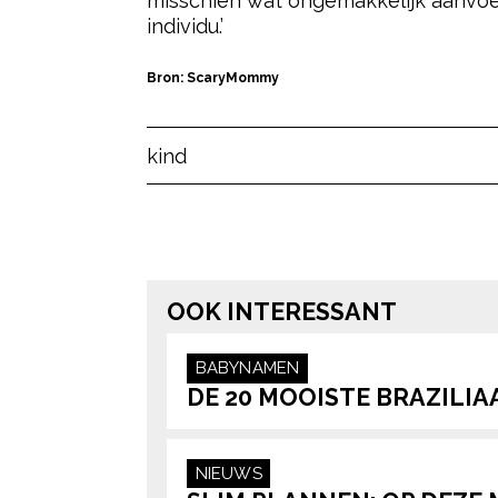
misschien wat ongemakkelijk aanvoel
individu.’
Bron: ScaryMommy
Post Views:
41
kind
OOK INTERESSANT
BABYNAMEN
DE 20 MOOISTE BRAZILI
NIEUWS