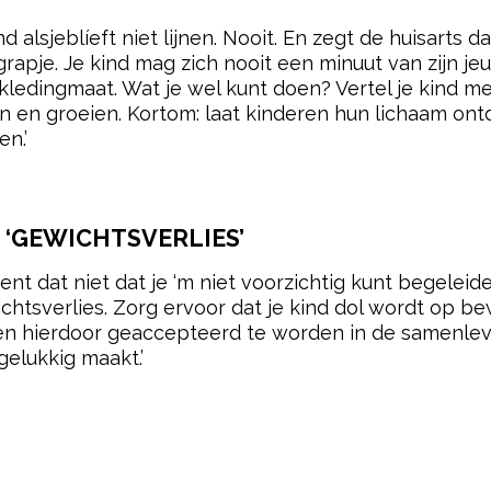
kind alsjeblíeft niet lijnen. Nooit. En zegt de huisart
rapje. Je kind mag zich nooit een minuut van zijn j
kledingmaat. Wat je wel kunt doen? Vertel je kind mee
 en groeien. Kortom: laat kinderen hun lichaam ont
n.’
pow
 ‘GEWICHTSVERLIES’
tekent dat niet dat je ‘m niet voorzichtig kunt begele
tsverlies. Zorg ervoor dat je kind dol wordt op bew
(en hierdoor geaccepteerd te worden in de samenlev
elukkig maakt.’