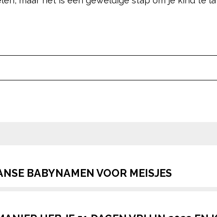
en, maar het is een geweldige stap om je kind te la
pow
AANSE BABYNAMEN VOOR MEISJES