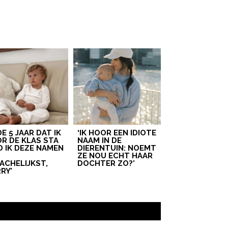
 DE 5 JAAR DAT IK
‘IK HOOR EEN IDIOTE
R DE KLAS STA
NAAM IN DE
D IK DEZE NAMEN
DIERENTUIN: NOEMT
T
ZE NOU ECHT HAAR
ACHELIJKST,
DOCHTER ZO?’
RY’