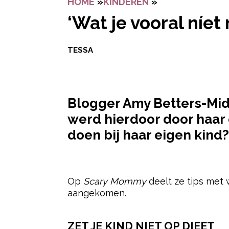
HOME
»
KINDEREN
»
‘WAT JE VOORAL
‘Wat je vooral níet
TESSA
Blogger Amy Betters-Mid
werd hierdoor door haar o
doen bij haar eigen kind
- Advertentie -
Op
Scary Mommy
deelt ze tips met w
aangekomen.
ZET JE KIND NIET OP DIEET