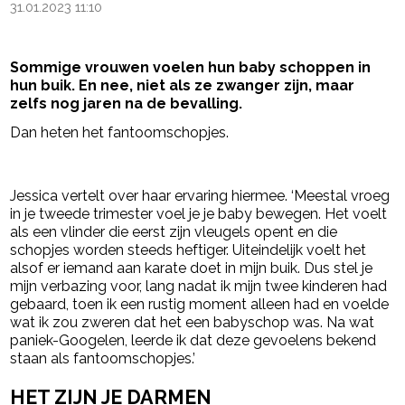
31.01.2023 11:10
Sommige vrouwen voelen hun baby schoppen in
hun buik. En nee, niet als ze zwanger zijn, maar
zelfs nog jaren na de bevalling.
Dan heten het fantoomschopjes.
- Advertentie -
powered by
Jessica vertelt over haar ervaring hiermee. ‘Meestal vroeg
in je tweede trimester voel je je baby bewegen. Het voelt
als een vlinder die eerst zijn vleugels opent en die
schopjes worden steeds heftiger. Uiteindelijk voelt het
alsof er iemand aan karate doet in mijn buik. Dus stel je
mijn verbazing voor, lang nadat ik mijn twee kinderen had
gebaard, toen ik een rustig moment alleen had en voelde
wat ik zou zweren dat het een babyschop was. Na wat
paniek-Googelen, leerde ik dat deze gevoelens bekend
staan ​​als fantoomschopjes.’
HET ZIJN JE DARMEN