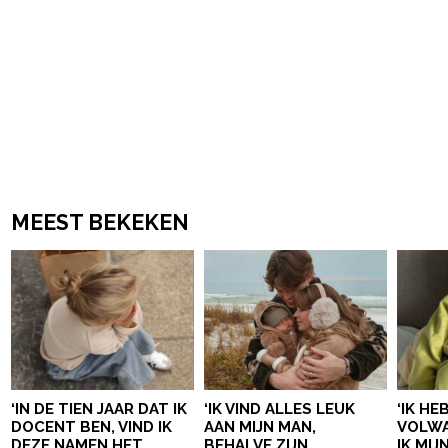
MEEST BEKEKEN
‘IN DE TIEN JAAR DAT IK
‘IK VIND ALLES LEUK
‘IK HE
DOCENT BEN, VIND IK
AAN MIJN MAN,
VOLWA
DEZE NAMEN HET
BEHALVE ZIJN
IK MI