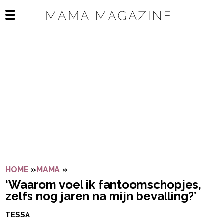
Navigatie overslaan
Open het mobiele menu
HOME
»
MAMA
»
‘WAAROM VOEL IK FANTOOMSCHOPJES,
‘Waarom voel ik fantoomschopjes,
zelfs nog jaren na mijn bevalling?’
TESSA