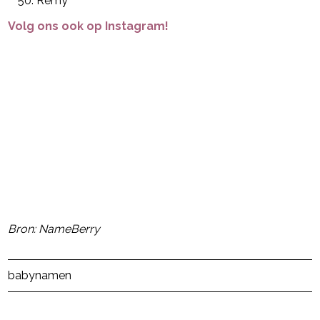
Remy
Volg ons ook op Instagram!
Bron: NameBerry
Post Views:
34.720
babynamen