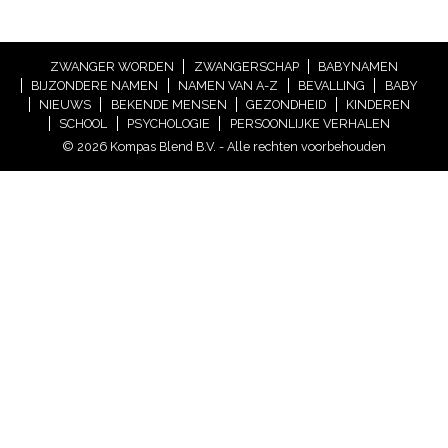
ZWANGER WORDEN
ZWANGERSCHAP
BABYNAMEN
BIJZONDERE NAMEN
NAMEN VAN A-Z
BEVALLING
BABY
NIEUWS
BEKENDE MENSEN
GEZONDHEID
KINDEREN
SCHOOL
PSYCHOLOGIE
PERSOONLIJKE VERHALEN
© 2026 Kompas Blend B.V. - Alle rechten voorbehouden