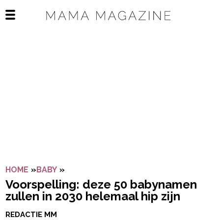
Navigatie overslaan
Open het mobiele menu
HOME
»
BABY
»
VOORSPELLING: DEZE 50 BABYNAMEN ZU
Voorspelling: deze 50 babynamen
zullen in 2030 helemaal hip zijn
REDACTIE MM