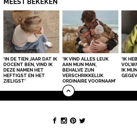
MEEST BEKEKEN
‘IN DE TIEN JAAR DAT IK
‘IK VIND ALLES LEUK
‘IK HE
DOCENT BEN, VIND IK
AAN MIJN MAN,
VOLWA
DEZE NAMEN HET
BEHALVE ZIJN
IK MI
HEFTIGST EN HET
VERSCHRIKKELIJK
GEGEV
ZIELIGST’
ORDINAIRE VOORNAAM’