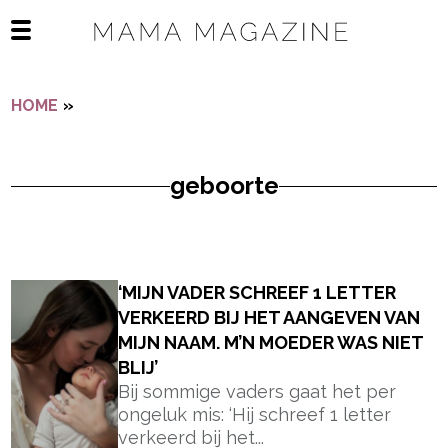
Navigatie overslaan
Open het mobiele menu
HOME
»
GEBOORTE
geboorte
- Advertentie -
powered by
‘MIJN VADER SCHREEF 1 LETTER
VERKEERD BIJ HET AANGEVEN VAN
MIJN NAAM. M’N MOEDER WAS NIET
BLIJ’
Bij sommige vaders gaat het per
ongeluk mis: ‘Hij schreef 1 letter
verkeerd bij het...