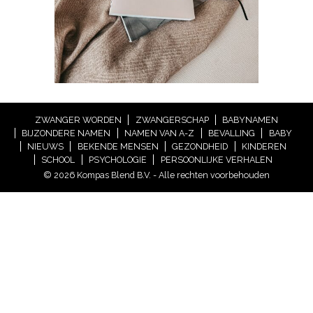
ZWANGER WORDEN
ZWANGERSCHAP
BABYNAMEN
BIJZONDERE NAMEN
NAMEN VAN A-Z
BEVALLING
BABY
NIEUWS
BEKENDE MENSEN
GEZONDHEID
KINDEREN
SCHOOL
PSYCHOLOGIE
PERSOONLIJKE VERHALEN
© 2026 Kompas Blend B.V. - Alle rechten voorbehouden